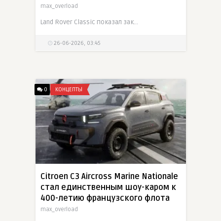
max_overload
Land Rover Classic показал заказ из четырех восстановленных Defender V8 Works Bespoke для одного анонимного клиента. В набор вошли 90 Soft Top, 90 Hard Top, 110 Station Wagon и 110 Double Cab
26-06-2026, 03:45
0
КОНЦЕПТЫ
Citroen C3 Aircross Marine Nationale
стал единственным шоу-каром к
400-летию французского флота
max_overload