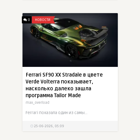
0
НОВОСТИ
Ferrari SF90 XX Stradale в цвете
Verde Volterra показывает,
насколько далеко зашла
программа Tailor Made
max_overload
Ferrari показала один из самых ярких SF90 XX Stradale, созданный через заводскую программу Tailor Made. Купе окрашено в четырехслойный Verde Volterra, впервые представленный для юбилейной серии
25-06-2026, 05:09