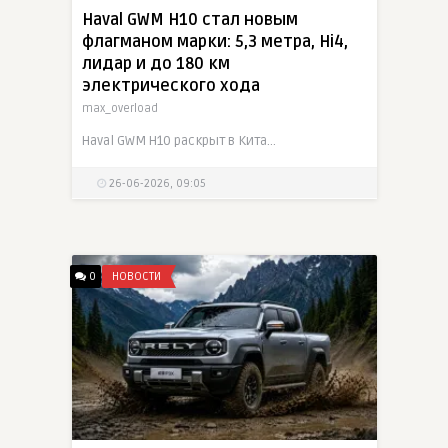
Haval GWM H10 стал новым
флагманом марки: 5,3 метра, Hi4,
лидар и до 180 км
электрического хода
max_overload
Haval GWM H10 раскрыт в Китае как новый полноразмерный флагман марки. Кроссовер построен на модульной платформе GWM One, получил несущий кузов, PHEV-систему Hi4, батарею 42,8 кВт·ч и до 176-180 км
26-06-2026, 09:05
0
НОВОСТИ