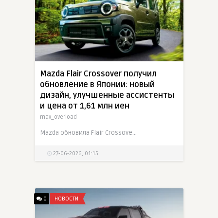
Mazda Flair Crossover получил
обновление в Японии: новый
дизайн, улучшенные ассистенты
и цена от 1,61 млн иен
max_overload
Mazda обновила Flair Crossover в Японии. Кей-кроссовер, являющийся близнецом Suzuki Hustler, получил измененную переднюю часть для версий XG, XS и XT, новые двухцветные схемы, цвет Woodland Khaki
27-06-2026, 01:15
0
НОВОСТИ