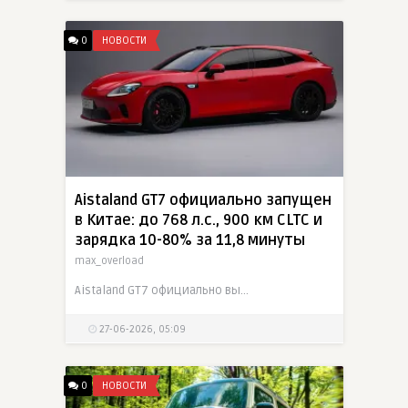
0
НОВОСТИ
Aistaland GT7 официально запущен
в Китае: до 768 л.с., 900 км CLTC и
зарядка 10-80% за 11,8 минуты
max_overload
Aistaland GT7 официально вышел на рынок Китая. Электрический shooting brake, созданный GAC и Huawei, предложен в пяти комплектациях по цене от 209 900 до 329 900 юаней. Модель построена на
27-06-2026, 05:09
0
НОВОСТИ