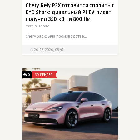
Chery Rely P3X готовится спорить с
BYD Shark: дизельный PHEV-пикап
получил 350 кВт и 800 Нм
max_overload
Chery раскрыла производственные изображения Rely P3X - дизельного подключаемого гибридного пикапа на архитектуре Kaitan. Машина сочетает 2,5-литровый битурбодизель и электропривод, суммарно выдавая
26-06-2026, 08:47
0
3D РЕНДЕР