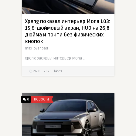
26-06-2026, 15:19
Xpeng показал интерьер Mona L03:
15,6-дюймовый экран, HUD на 26,8
дюйма и почти без физических
кнопок
max_overload
Xpeng раскрыл интерьер Mona L03 перед июльским запуском в Китае. Более 72% салона покрыто мягкими материалами, потолок отделан бархатом, а панорамная крыша блокирует свыше 99,9% ультрафиолета и
26-06-2026, 14:29
0
НОВОСТИ