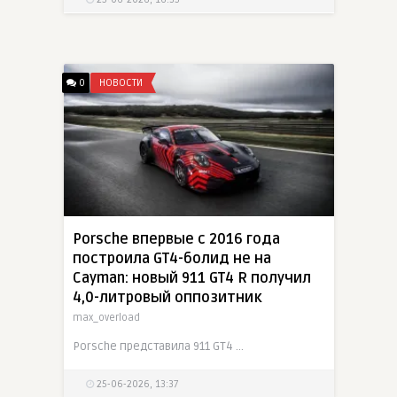
0
НОВОСТИ
Porsche впервые с 2016 года
построила GT4-болид не на
Cayman: новый 911 GT4 R получил
4,0-литровый оппозитник
max_overload
Porsche представила 911 GT4 R - новый клиентский гоночный автомобиль для категории GT4. Впервые с 2016 года основой стал не 718 Cayman, а 911. Машина использует 4,0-литровый атмосферный оппозитный
25-06-2026, 13:37