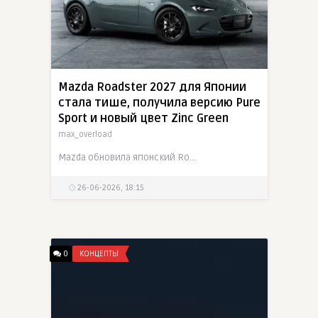
Mazda Roadster 2027 для Японии
стала тише, получила версию Pure
Sport и новый цвет Zinc Green
max_overload
Mazda обновила японский Roadster MX-5. Из-за норм внешнего шума модель получила малошумные шины, увеличенный глушитель, дополнительные резонаторы и доработки впуска и выпуска. Чтобы водитель не
26-06-2026, 18:15
0
КОНЦЕПТЫ