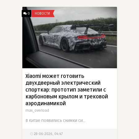
0
НОВОСТИ
Xiaomi может готовить
двухдверный электрический
спорткар: прототип заметили с
карбоновым крылом и трековой
аэродинамикой
max_overload
В Китае появились снимки сильно замаскированного двухдверного электрического спорткара, который связывают с Xiaomi. Официального подтверждения нет, но силуэт, задняя световая подпись и трековые
28-06-2026, 04:47