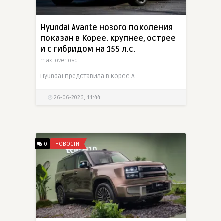
Hyundai Avante нового поколения
показан в Корее: крупнее, острее
и с гибридом на 155 л.с.
max_overload
Hyundai представила в Корее Avante восьмого поколения, известный на других рынках как Elantra. Седан стал длиннее на 55 мм, шире на 30 мм и получил колесную базу 2750 мм. В салоне появились экран
26-06-2026, 11:44
0
НОВОСТИ