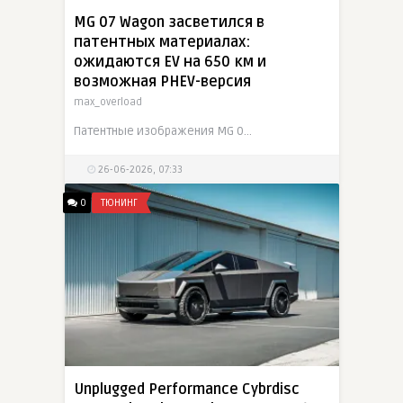
MG 07 Wagon засветился в
патентных материалах:
ожидаются EV на 650 км и
возможная PHEV-версия
max_overload
Патентные изображения MG 07 Wagon появились в Китае и раскрыли практичный кузов универсал для новой линейки MG 07. Снимки опубликованы китайским патентным ведомством и затем разошлись через
26-06-2026, 07:33
0
ТЮНИНГ
Unplugged Performance Cybrdisc