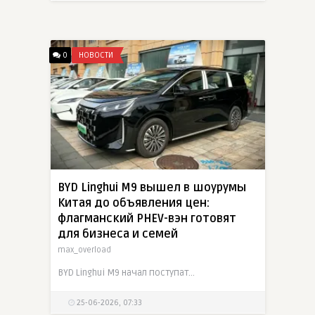
0
НОВОСТИ
BYD Linghui M9 вышел в шоурумы
Китая до объявления цен:
флагманский PHEV-вэн готовят
для бизнеса и семей
max_overload
BYD Linghui M9 начал поступать в китайские шоурумы еще до официального объявления цен. Новый флагманский бизнес-вэн относится к отдельной корпоративной экосистеме Linghui, ориентированной на парки,
25-06-2026, 07:33