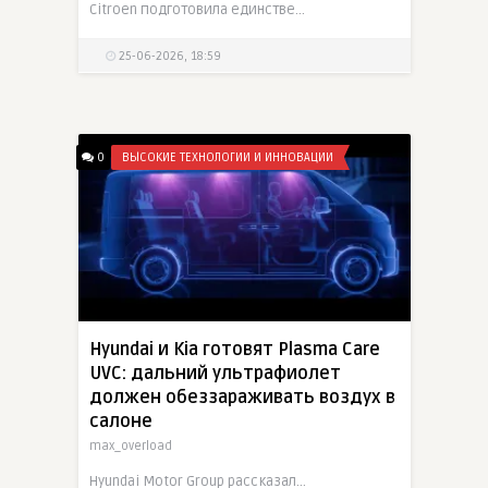
Citroen подготовила единственный C3 Aircross Marine Nationale к 400-летию французского флота. Кроссовер получил окраску Storm Blue с серой крышей и красными акцентами, внедорожные шины, 17-дюймовые
25-06-2026, 18:59
0
ВЫСОКИЕ ТЕХНОЛОГИИ И ИННОВАЦИИ
Hyundai и Kia готовят Plasma Care
UVC: дальний ультрафиолет
должен обеззараживать воздух в
салоне
max_overload
Hyundai Motor Group рассказала о системе Plasma Care UVC, которая использует Far-UVC-лампы в потолке для обеззараживания воздуха в салоне. В испытаниях технология уничтожала 96,8% воздушных вирусов