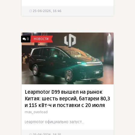
25-06-2026, 16:46
0
НОВОСТИ
Leapmotor D99 вышел на рынок
Китая: шесть версий, батареи 80,3
и 115 кВт·ч и поставки с 20 июля
max_overload
Leapmotor официально запустила D99 в Китае. Семейный MPV предложен в шести версиях: три EREV и три полностью электрические. Цены составляют от 249 800 до 319 800 юаней, поставки должны начаться 20
25-06-2026, 16:35