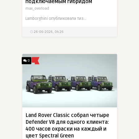
подключаемым гибридом
max_overload
Lamborghini опубликовала тизер нового высокопроизводительного Urus перед дебютом 1 июля. Ожидается обновленный Urus Performante с подключаемой гибридной силовой установкой в духе Urus SE. На
26-06-2026, 04:26
0
Land Rover Classic собрал четыре
Defender V8 для одного клиента:
400 часов окраски на каждый и
цвет Spectral Green