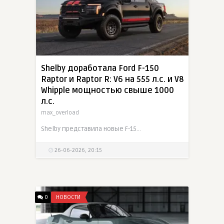
Shelby доработала Ford F-150
Raptor и Raptor R: V6 на 555 л.с. и V8
Whipple мощностью свыше 1000
л.с.
max_overload
Shelby представила новые F-150 Baja Raptor и Baja Raptor R на базе Ford Raptor. Версия с 3,5-литровым V6 EcoBoost получила впуск, выпуск Borla, интеркулер, настройку ECU и 555 л.с. Флагманский
26-06-2026, 20:15
0
НОВОСТИ