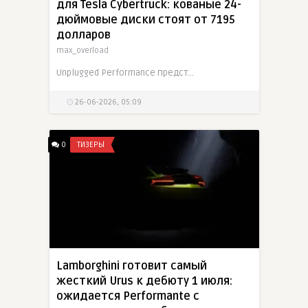
для Tesla Cybertruck: кованые 24-
дюймовые диски стоят от 7195
долларов
max_overload
Unplugged Performance представила кованые 24-дюймовые диски Cybrdisc для Tesla Cybertruck. Ретрофутуристический дизайн с закрытой поверхностью вдохновлен клиновидными машинами 1970-х и виниловыми
26-06-2026, 05:09
0
ТИЗЕРЫ
Lamborghini готовит самый
жесткий Urus к дебюту 1 июля:
ожидается Performante с