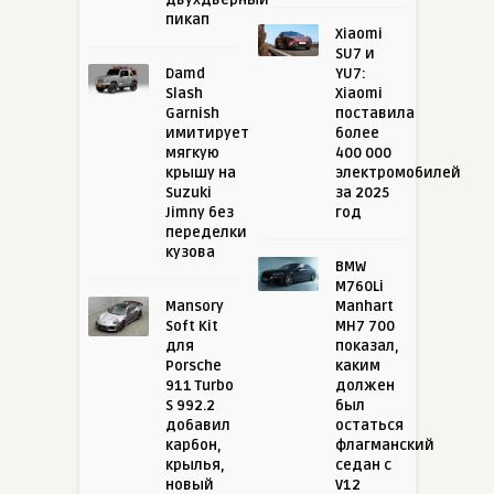
пикап
Xiaomi
SU7 и
Damd
YU7:
Slash
Xiaomi
Garnish
поставила
имитирует
более
мягкую
400 000
крышу на
электромобилей
Suzuki
за 2025
Jimny без
год
переделки
кузова
BMW
M760Li
Mansory
Manhart
Soft Kit
MH7 700
для
показал,
Porsche
каким
911 Turbo
должен
S 992.2
был
добавил
остаться
карбон,
флагманский
крылья,
седан с
новый
V12