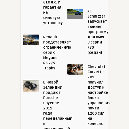
810 л.с. и
гарантия
AC
на
Schnitzer
силовую
запускает
установку
тюнинг
программу
Renault
для BMW
представляет
3 серии
ограниченную
F30
серию
(седан)
Megane
RS 275
Chevrolet
Trophy
Corvette
ZR1
В Новой
получил
Зеландии
доступ к
продают
настройке
Porsche
блока
Cayenne
управления:
2011
почти
года,
1200 сил
переделанный
на
в
колесах
двухдверный