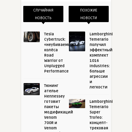
СЛУЧАЙНАЯ
ПОХОЖИЕ
НОВОСТЬ
НОВОСТИ
Tesla
Lamborghini
Cybertruck:
Temerario
«неубиваемые»
получил
колёса
эффектный
Road
комплект
Warrior от
1016
Unplugged
Industries:
Performance
больше
агрессии
и
Тюнинг
легкости
ателье
Hennessey
готовит
Lamborghini
пакеты
Temerario
модификаций
Super
Venom
Trofeo:
700R и
концепт-
Venom
трековая