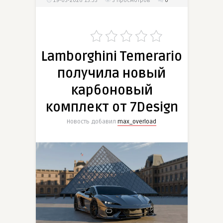
19-03-2026 13:53
3
просмотров
0
Lamborghini Temerario
получила новый
карбоновый
комплект от 7Design
Новость добавил
max_overload