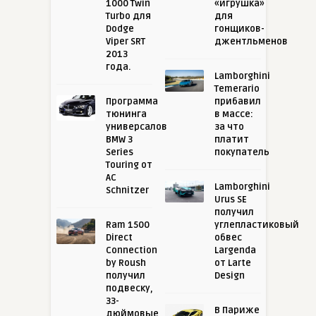
1000 Twin
«игрушка»
Turbo для
для
Dodge
гонщиков-
Viper SRT
джентльменов
2013
года.
Lamborghini
Temerario
Программа
прибавил
тюнинга
в массе:
универсалов
за что
BMW 3
платит
Series
покупатель
Touring от
AC
Lamborghini
Schnitzer
Urus SE
получил
Ram 1500
углепластиковый
Direct
обвес
Connection
Largenda
by Roush
от Larte
получил
Design
подвеску,
33-
В Париже
дюймовые