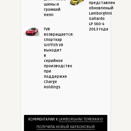
представлен
шины и
обновленый
громкий
Lamborghini
Hemi
Gallardo
LP 560-4
TVR
2013 года
возвращается:
спорткар
Griffith V8
выходит
в
серийное
производство
при
поддержке
Charge
Holdings
КОММЕНТАРИИ К
LAMBORGHINI TEMERARIO
ПОЛУЧИЛА НОВЫЙ КАРБОНОВЫЙ