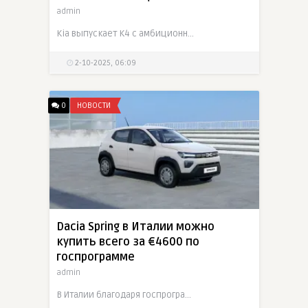
admin
Kia выпускает K4 с амбиционной целью потеснить VW Golf: агрессивная внешность, ощутимо больше пространства и привлекательная ценовая политика ставят его в центр баталии компактных хэтчбеков
2-10-2025, 06:09
0
НОВОСТИ
Dacia Spring в Италии можно
купить всего за €4600 по
госпрограмме
admin
В Италии благодаря госпрограмме утилизации новый электромобиль Dacia Spring можно приобрести за рекордные €4600. Но доступно это только малообеспеченным семьям в городах.