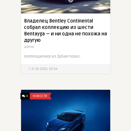
Владелец Bentley Continental
собрал коллекцию из шести
Bentayga — и ни одна не похожа на
другую
admin
Коллекционер из Дубая поразил даже Bentley: у него шесть уникальных Bentayga, каждая с индивидуальной отделкой от Mulliner и собственным цветом, плюс Continental GT для поездок
9-10-2025, 05:54
0
НОВОСТИ