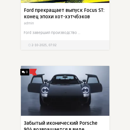
Ford прекращает выпуск Focus ST:
конец эпохи хот-хэтчбэков
admin
Ford завершил производство Focus ST после четырёх поколений. Хот-хэтч уступил место кроссоверам, и для фанатов это стало символом конца целой эпохи
2-10-2025, 07:02
0
Забытый иконический Porsche
904 возвращается в виде