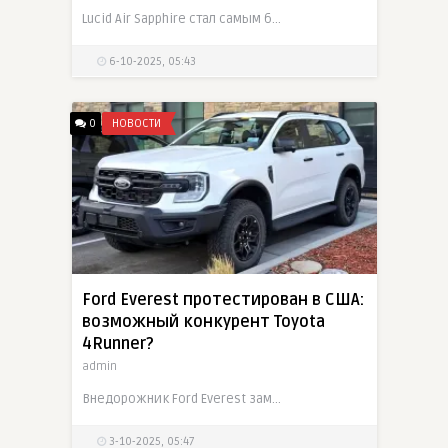
Lucid Air Sapphire стал самым быстрым серийным автомобилем США — разгон до 60 миль/ч за 1,881 секунды, опередив Tesla Model S Plaid и Porsche Taycan Turbo GT
6-10-2025, 05:43
0
НОВОСТИ
Ford Everest протестирован в США:
возможный конкурент Toyota
4Runner?
admin
Внедорожник Ford Everest заметили в Колорадо на заводских номерах. Несмотря на слухи, его появление в США маловероятно из-за конкуренции с Bronco и тарифных барьеров
3-10-2025, 05:47