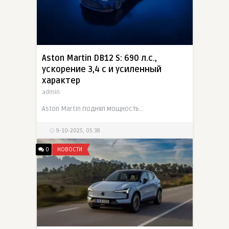
Aston Martin DB12 S: 690 л.с.,
ускорение 3,4 с и усиленный
характер
admin
Aston Martin поднял мощность DB12 до 690 л.с., сократил время разгона до 3,4 с и оснастил машину улучшенной подвеской и карбо-керамическими тормозами
9-10-2025, 05:38
0
НОВОСТИ