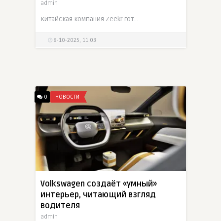
admin
Китайская компания Zeekr готовит серьёзный апгрейд своего флагманского электрокара 001: новая архитектура 900 V, интерьер с эффектом "звёздного неба" и старт продаж 11 октября
8-10-2025, 11:03
0
НОВОСТИ
Volkswagen создаёт «умный»
интерьер, читающий взгляд
водителя
admin