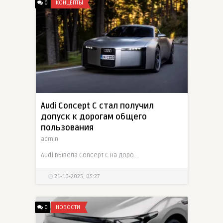
0
КОНЦЕПТЫ
Audi Concept C стал получил
допуск к дорогам общего
пользования
admin
Audi вывела Concept C на дороги Европы, получила разрешения и даже дала журналистам поездить — модель обещает стать серийным спорткаром EV в 2027 году
21-10-2025, 05:27
0
НОВОСТИ