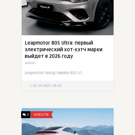
Leapmotor B05 Ultra: первый
электрический хот-хэтч марки
выйдет в 2026 году
admin
Leapmotor представила B05 Ultra — спортивный хот-хэтч с аэродинамическим обвесом, 50:50 балансом массы и настройкой шасси от Stellantis. Премьера — в 2026 году
10-10-2025, 06:05
0
НОВОСТИ