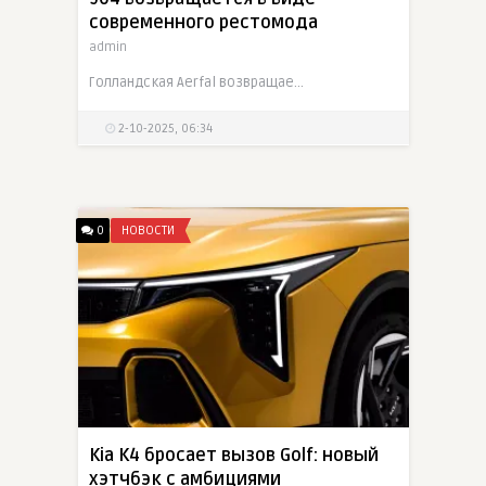
современного рестомода
admin
Голландская Aerfal возвращает легенду — Porsche 904, созданный как рестомод на базе 914. Вдохновлённый гоночными машинами 60-х, он получит 400-сильный Flat-8
2-10-2025, 06:34
0
НОВОСТИ
Kia K4 бросает вызов Golf: новый
хэтчбэк с амбициями