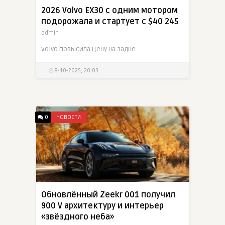
2026 Volvo EX30 с одним мотором
подорожала и стартует с $40 245
admin
Volvo повысила цену на заднеприводный EX30: теперь версия с одним мотором стартует с $40 245. При этом запас хода достигает 261 мили, а мощность — 268 л.с
8-10-2025, 20:03
0
НОВОСТИ
Обновлённый Zeekr 001 получил
900 V архитектуру и интерьер
«звёздного неба»