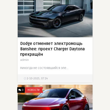
Dodge отменяет электромощь
Banshee: проект Charger Daytona
прекращён
admin
Никогда не состоявшийся электромускул Dodge — проект Charger Daytona SRT Banshee — считается отменённым. Источники утверждают, что 800-вольтовая архитектура так и не выйдет в серию
2-10-2025, 07:14
0
НОВОСТИ