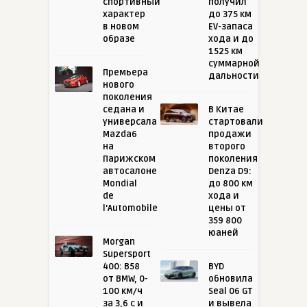
спортивный
получил
характер
до 375 км
в новом
EV-запаса
образе
хода и до
1525 км
суммарной
Премьера
дальности
нового
поколения
седана и
В Китае
универсала
стартовали
Mazda6
продажи
на
второго
Парижском
поколения
автосалоне
Denza D9:
Mondial
до 800 км
de
хода и
l'Automobile
цены от
359 800
юаней
Morgan
Supersport
400: B58
BYD
от BMW, 0-
обновила
100 км/ч
Seal 06 GT
за 3,6 с и
и вывела