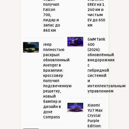
получил
EREV на 1
Falcon
240 км и
700,
чистым
лидар и
EV до 650
запас до
км
860 км
GWM Tank
Jeep
400
полностью
(2026):
раскрыл
обновлённый
обновленный
внедорожник
Avenger в
с
Бразилии:
гибридной
кроссовер
системой
получил
и
подсвеченную
интеллектуальным
решетку,
управлением
новый
бампер и
Xiaomi
дизайн в
YU7 Max
духе
Crystal
Compass
Purple
Edition: