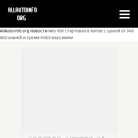
AllAutoInfo.org
Новости
Wey V9X стартовал в Китае с ценой от 349
800 юаней и тремя PHEV-версиями