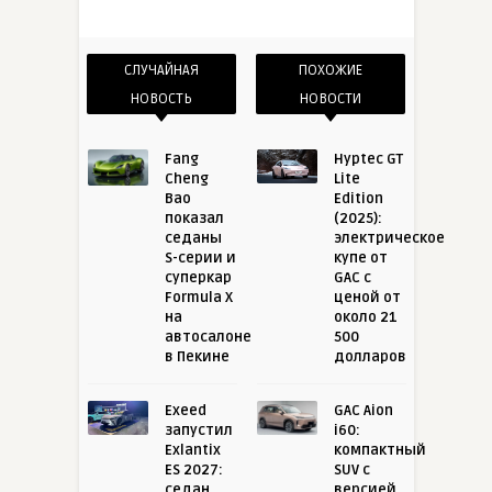
СЛУЧАЙНАЯ
ПОХОЖИЕ
НОВОСТЬ
НОВОСТИ
Fang
Hyptec GT
Cheng
Lite
Bao
Edition
показал
(2025):
седаны
электрическое
S-серии и
купе от
суперкар
GAC с
Formula X
ценой от
на
около 21
автосалоне
500
в Пекине
долларов
Exeed
GAC Aion
запустил
i60:
Exlantix
компактный
ES 2027:
SUV с
седан
версией