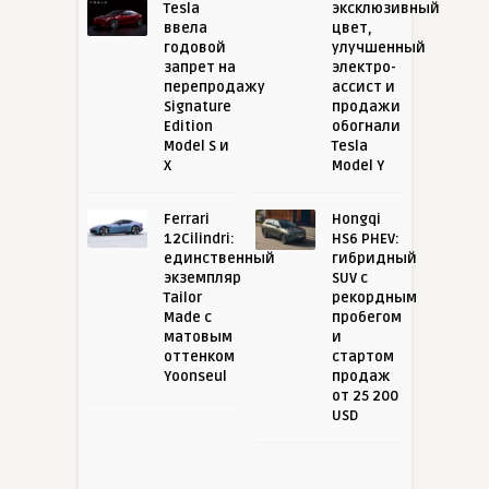
Tesla
эксклюзивный
ввела
цвет,
годовой
улучшенный
запрет на
электро-
перепродажу
ассист и
Signature
продажи
Edition
обогнали
Model S и
Tesla
X
Model Y
Ferrari
Hongqi
12Cilindri:
HS6 PHEV:
единственный
гибридный
экземпляр
SUV с
Tailor
рекордным
Made с
пробегом
матовым
и
оттенком
стартом
Yoonseul
продаж
от 25 200
USD