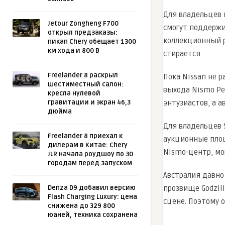
Для владельцев 
Jetour Zongheng F700
смогут поддержи
открыл предзаказы:
коллекционный р
пикап Chery обещает 1300
км хода и 800 В
стирается.
Freelander 8 раскрыл
Пока Nissan не 
шестиместный салон:
выхода Nismo Pe
кресла нулевой
энтузиастов, а 
гравитации и экран 46,3
дюйма
Для владельцев 
Freelander 8 приехал к
аукционные пло
дилерам в Китае: Chery
Nismo-центр, мо
JLR начала роудшоу по 30
городам перед запуском
Австралия давно
прозвище Godzil
Denza D9 добавил версию
Flash Charging Luxury: цена
сцене. Поэтому 
снижена до 329 800
юаней, техника сохранена