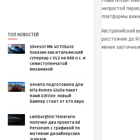
Глава Nissan Ив
непростой перио
платформы важны
Австралийский в
ТОП НОВОСТЕЙ
расстояние до Яп
менее хаотичным
Silvestri MN 40 Tributo
показан как итальянский
суперкар с V12 на 888 л.с. и
семиступенчатой
механикой
Gevalto подготовила для
Alfa Romeo Giulia пакет
Hawk Edition: новый
бампер стоит от 670 евро
Lamborghini Temerario
получил два проекта Ad
Personam с графикой по
мотивам дизайнерских
эскизов