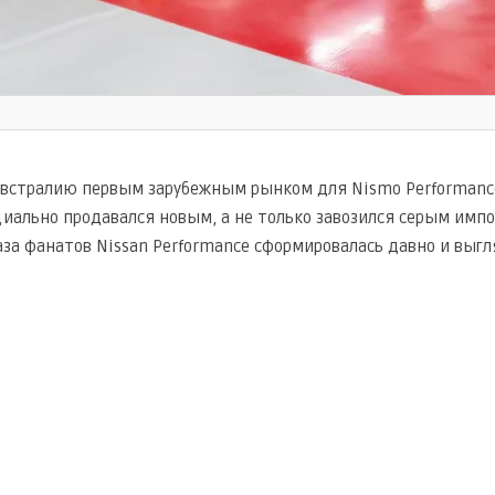
Австралию первым зарубежным рынком для Nismo Performance 
циально продавался новым, а не только завозился серым импо
аза фанатов Nissan Performance сформировалась давно и вы