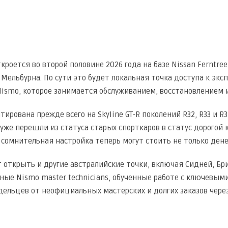
роется во второй половине 2026 года на базе Nissan Ferntree 
Мельбурна. По сути это будет локальная точка доступа к эксп
ismo, которое занимается обслуживанием, восстановлением 
ирована прежде всего на Skyline GT-R поколений R32, R33 и R
же перешли из статуса старых спорткаров в статус дорогой 
сомнительная настройка теперь могут стоить не только дене
 открыть и другие австралийские точки, включая Сидней, Бри
ые Nismo master technicians, обученные работе с ключевым
дельцев от неофициальных мастерских и долгих заказов чере