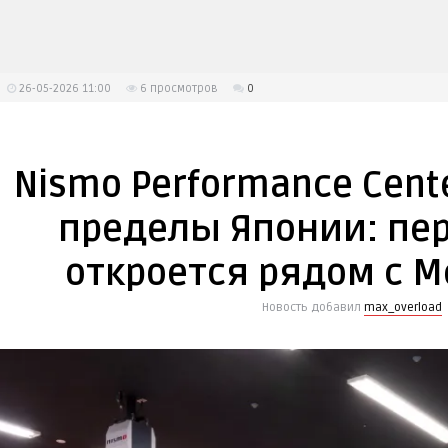
26-05-2026 11:00
6
просмотров
0
Nismo Performance Cent
пределы Японии: пе
откроется рядом с 
Новость добавил
max_overload