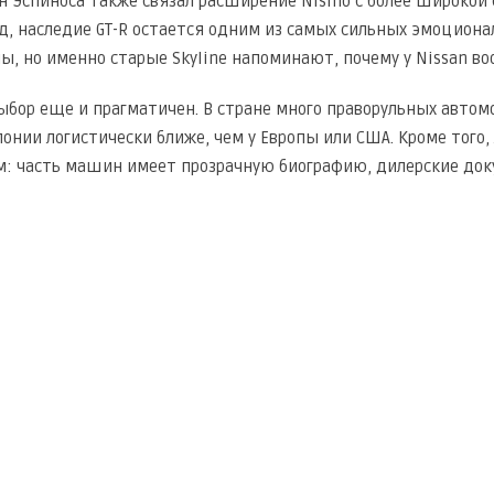
ан Эспиноса также связал расширение Nismo с более широкой
д, наследие GT-R остается одним из самых сильных эмоцион
, но именно старые Skyline напоминают, почему у Nissan во
ыбор еще и прагматичен. В стране много праворульных автомо
онии логистически ближе, чем у Европы или США. Кроме того,
: часть машин имеет прозрачную биографию, дилерские док