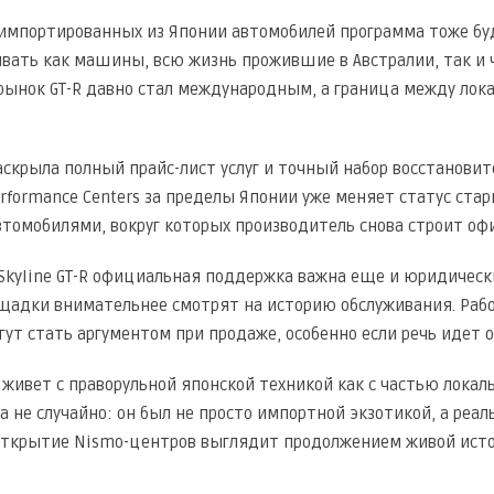
импортированных из Японии автомобилей программа тоже буд
вать как машины, всю жизнь прожившие в Австралии, так и 
ынок GT-R давно стал международным, а граница между лок
раскрыла полный прайс-лист услуг и точный набор восстанови
rformance Centers за пределы Японии уже меняет статус стар
автомобилями, вокруг которых производитель снова строит о
Skyline GT-R официальная поддержка важна еще и юридически
щадки внимательнее смотрят на историю обслуживания. Раб
гут стать аргументом при продаже, особенно если речь идет
 живет с праворульной японской техникой как с частью локал
la не случайно: он был не просто импортной экзотикой, а ре
открытие Nismo-центров выглядит продолжением живой истори