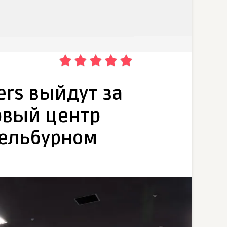
ers выйдут за
рвый центр
Мельбурном