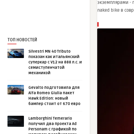
экземплярами - 
naked bike в со
ТОП НОВОСТЕЙ
Silvestri MN 40 Tributo
показан как итальянский
суперкар с V12 на 888 л.с. и
семиступенчатой
механикой
Gevalto подготовила для
Alfa Romeo Giulia пакет
Hawk Edition: новый
бампер стоит от 670 евро
Lamborghini Temerario
получил два проекта Ad
Personam с графикой по