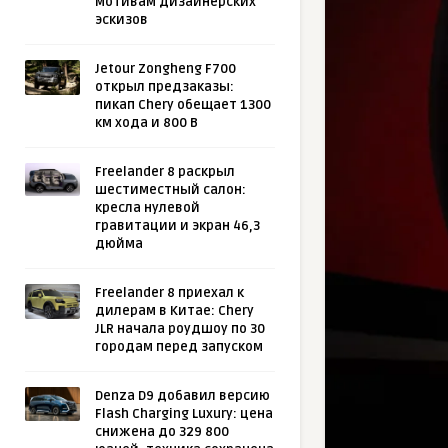
мотивам дизайнерских
эскизов
Jetour Zongheng F700
открыл предзаказы:
пикап Chery обещает 1300
км хода и 800 В
Freelander 8 раскрыл
шестиместный салон:
кресла нулевой
гравитации и экран 46,3
дюйма
Freelander 8 приехал к
дилерам в Китае: Chery
JLR начала роудшоу по 30
городам перед запуском
Denza D9 добавил версию
Flash Charging Luxury: цена
снижена до 329 800