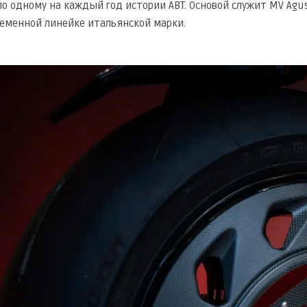
по одному на каждый год истории ABT. Основой служит MV Agu
временной линейке итальянской марки.