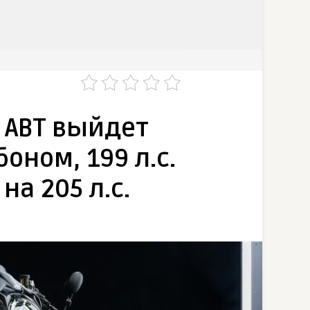
0 ABT выйдет
оном, 199 л.с.
а 205 л.с.