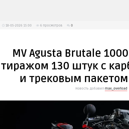
18-05-2026 15:00
6
просмотров
0
MV Agusta Brutale 100
тиражом 130 штук с карб
и трековым пакетом н
Новость добавил
max_overload