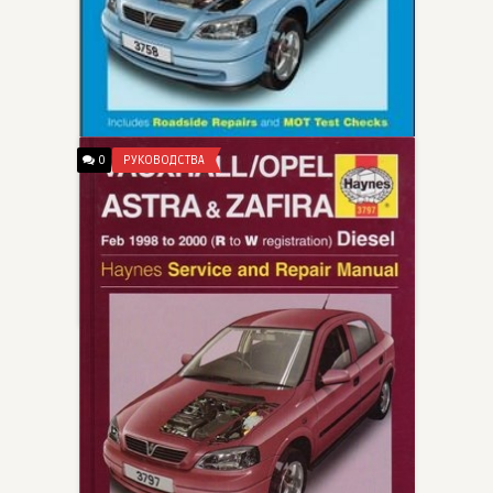
0
РУКОВОДСТВА
Руководство по ремонту Opel
Astra & Zafira 1998-2000.
chiips__
Руководство по ремонту астра хэтчбек, седан и Estate и Zafira MPV модели с бензиновыми двигателями, включая специальные и ограниченные выпуски 1,4 литр (1389cc), 1. 6 л {1598cc), 1. 8 л
31-03-2012, 17:05