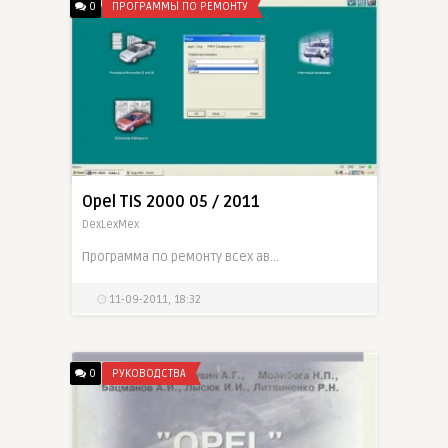
0
ПРОГРАММЫ ПО РЕМОНТУ
Opel DVD90 Navi Europe 2011 / 2012
DexLexMex
навигационный диск для автомобилей Opel оснащенных навигационной системой DVD90 или автомобилей BMW с системой MK IV.
11-01-2012, 21:27
Opel TIS 2000 05 / 2011
DexLexMex
Программа по ремонту всех автомобилей Opel, Vauxhall и Chevrolet
11-09-2011, 18:32
0
РУКОВОДСТВА