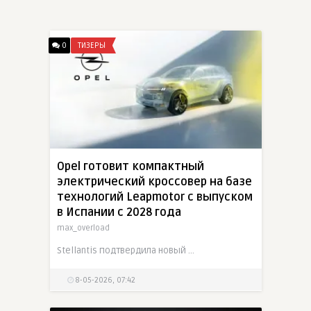
0
ТИЗЕРЫ
Opel готовит компактный
электрический кроссовер на базе
технологий Leapmotor с выпуском
в Испании с 2028 года
max_overload
Stellantis подтвердила новый электрический кроссовер Opel C-сегмента на архитектуре Leapmotor. Модель должна выйти в 2028 году и будет производиться в Сарагосе вместе с Leapmotor B10. Немецкая
8-05-2026, 07:42