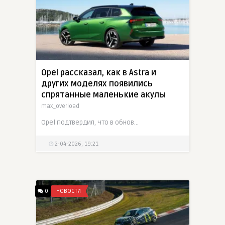
Opel рассказал, как в Astra и
других моделях появились
спрятанные маленькие акулы
max_overload
Opel подтвердил, что в обновленных Astra hatchback и Astra Sports Tourer спрятано не менее десяти маленьких акул. Фирменная пасхалка у марки появилась еще в 2004 году на Corsa D после идеи, которую
2-04-2026, 19:21
0
НОВОСТИ