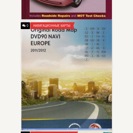
0
НАВИГАЦИОННЫЕ КАРТЫ
Руководство по ремонту Opel
Astra, Zafira Diesel 1998-2000
chiips__
Астра хэтчбек, седан и Estate и Zafira MPV модели с турбо-дизель двигателями, включая специальные и ограниченные выпуски 1.7 л (1686 & 1700cc) & 2.0 л (1995cc).
25-02-2012, 08:28