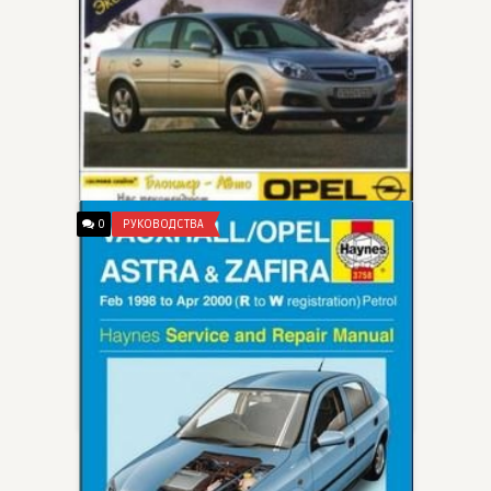
0
РУКОВОДСТВА
Руководство по ремонту и
эксплуатации Opel Vectra C / Opel
Signum c 2002 г.
DexLexMex
Рассмотрены модели Седан, Хэтчбэк, Универсал серии Vectra-C, выпускаемые с 2002 г., и модели повышенной комфортности Signum, выпускаемые с 2003 г.,
13-10-2013, 18:13