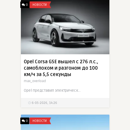
0
НОВОСТИ
Opel Corsa GSE вышел с 276 л.с.,
самоблоком и разгоном до 100
км/ч за 5,5 секунды
max_overload
Opel представил электрический Corsa GSE. Хот-хэтч получил 276 л.с., 345 Нм, передний привод с самоблокирующимся дифференциалом, более жесткую и низкую подвеску, усиленные тормоза и разгон до 100
6-05-2026, 14:26
0
НОВОСТИ