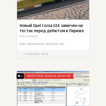
Новый Opel Corsa GSE замечен на
тестах перед дебютом в Париже
max_overload
Opel продолжает доводку электрического Corsa GSE и вывела горячий хэтчбек на Нюрбургринг. Компания называет модель самым мощным серийным Corsa в истории, а Carscoops ожидает силовую установку на 278
31-03-2026, 04:34
0
ЭЛЕКТРОННЫЕ КАТАЛОГИ ЗАПЧАСТЕЙ