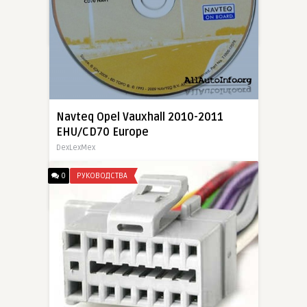
Издание знакомит читателя с информацией о системе VIN транспортного средства, методами и методикой криминалистического исследования, порядке легального исправления и повторного нанесения
23-08-2011, 19:53
Navteq Opel Vauxhall 2010-2011
EHU/CD70 Europe
DexLexMex
Навигационные диски c картами стран Европы для штатных навигаций Opel CD70 NAVI.
0
РУКОВОДСТВА
21-06-2011, 22:02