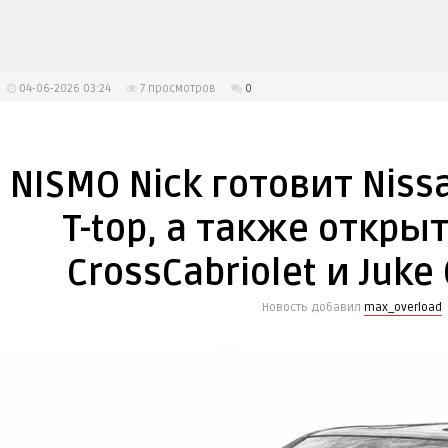
04-06-2026 03:24
7
просмотров
0
NISMO Nick готовит Niss
T-top, а также откр
CrossCabriolet и Juke 
Новость добавил
max_overload