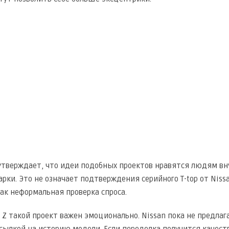
утверждает, что идеи подобных проектов нравятся людям вну
рки. Это не означает подтверждения серийного T-top от Niss
как неформальная проверка спроса.
 Z такой проект важен эмоционально. Nissan пока не предлаг
сылкой на историю модели. Если переделка получится качест