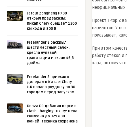
неофициальных N
Jetour Zongheng F700
открыл предзаказы:
Проект T-top Z 
пикап Chery обещает 1300
вариантов. У нег
км хода и 800 В
показывает, как
Freelander 8 раскрыл
шестиместный салон:
При этом качест
кресла нулевой
работу стекол и
гравитации и экран 46,3
кара, потому чт
дюйма
Freelander 8 приехал к
дилерам в Китае: Chery
JLR начала роудшоу по 30
городам перед запуском
Denza D9 добавил версию
Flash Charging Luxury: цена
снижена до 329 800
юаней, техника сохранена