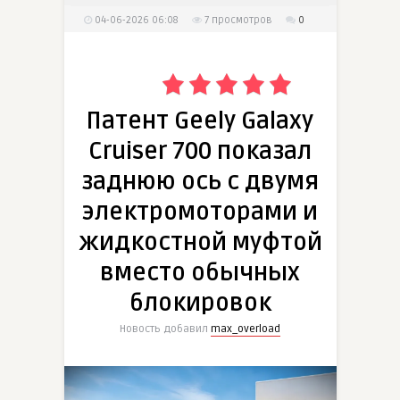
04-06-2026 06:08
7
просмотров
0
Патент Geely Galaxy
Cruiser 700 показал
заднюю ось с двумя
электромоторами и
жидкостной муфтой
вместо обычных
блокировок
Новость добавил
max_overload