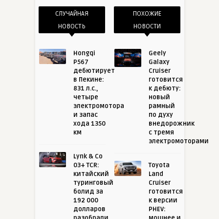
СЛУЧАЙНАЯ
ПОХОЖИЕ
НОВОСТЬ
НОВОСТИ
Hongqi
Geely
P567
Galaxy
дебютирует
Cruiser
в Пекине:
готовится
831 л.с.,
к дебюту:
четыре
новый
электромотора
рамный
и запас
по духу
хода 1350
внедорожник
км
с тремя
электромоторами
Lynk & Co
03+ TCR:
Toyota
китайский
Land
туринговый
Cruiser
болид за
готовится
192 000
к версии
долларов
PHEV:
разобрали
мощнее и