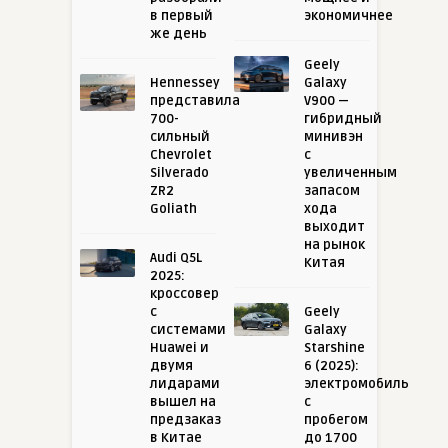
в первый
экономичнее
же день
Geely
Hennessey
Galaxy
представила
V900 —
700-
гибридный
сильный
минивэн
Chevrolet
с
Silverado
увеличенным
ZR2
запасом
Goliath
хода
выходит
на рынок
Audi Q5L
Китая
2025:
кроссовер
с
Geely
системами
Galaxy
Huawei и
Starshine
двумя
6 (2025):
лидарами
электромобиль
вышел на
с
предзаказ
пробегом
в Китае
до 1700