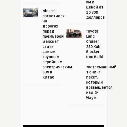
км и
ценой от
Nio ES9
10 300
засветился
долларов
на
дорогах
перед
Toyota
премьерой
Land
и может
Cruiser
стать
250 Kuhl
самым
Blocker
крупным
Iron Build
серийным
—
электрическим
экстремальный
SUV в
тюнинг-
Китае
пакет,
который
возвышается
над G-
Wage