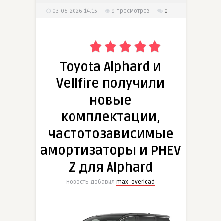
03-06-2026 14:15
9
просмотров
0
Toyota Alphard и
Vellfire получили
новые
комплектации,
частотозависимые
амортизаторы и PHEV
Z для Alphard
Новость добавил
max_overload