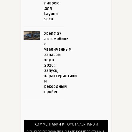
ливрею
для
Laguna
Seca
Xpeng G7
автомобиль
с
увеличенным
запасом
хода
2026:
запуск,
характеристики
и
рекордный
пробег
КОММЕНТАРИИ К
TOYOTA ALPHARD И
VELLFIRE ПОЛУЧИЛИ НОВЫЕ КОМПЛЕКТАЦИИ,