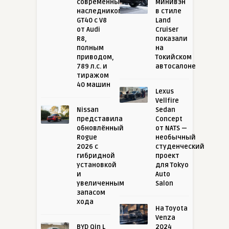
современным
минивэн
наследником
в стиле
GT40 с V8
Land
от Audi
Cruiser
R8,
показали
полным
на
приводом,
Токийском
789 л.с. и
автосалоне
тиражом
40 машин
Lexus
Vellfire
Nissan
Sedan
представила
Concept
обновлённый
от NATS —
Rogue
необычный
2026 с
студенческий
гибридной
проект
установкой
для Tokyo
и
Auto
увеличенным
Salon
запасом
хода
На Toyota
Venza
BYD Qin L
2024