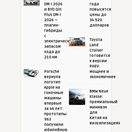
DM-i 2026
года
и BYD Qin
повысятся
Plus DM-i
цены до
2026 —
34 920
плагин-
долларов
гибриды
с
Toyota
электрическим
Land
запасом
Cruiser
хода до
готовится
210 км
к версии
PHEV:
Porsche
мощнее и
вернула
экономичнее
логотип
Apple на
BMW Neue
гоночные
Klasse:
машины
премиальный
впервые
минивэн
за 46 лет:
для
прототипы
Китая на
963
визуализациях
получили
юбилейную