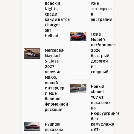
Roadkill
уже
Nights,
тестируют
среди
в
кандидатов
Австралии
Charger
SRT
Tesla
Hellcat
Model Y
Performance
Mercedes-
2026:
Maybach
быстрый,
S-Class
дорогой
2027
и
получил
спорный
MB.OS,
новый
Новый
интерьер
Xiaomi
и еще
YU7 GT
больше
показался
фирменной
на
роскоши
Нюрбургринге
без
Hyundai
камуфляжа
показала
с GT-