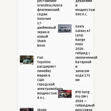
рестайлинг
декалями
Grandeur/Azera:
и
флагманский
мощностью
седан
990 л.с.
получил
17-
Geely
дюймовый
Galaxy A7
экран и
Long-
новый
Range
Shark
PHEV
Nose
2026:
гибрид с
Fiat
увеличенной
Topolino
батареей
расширяет
и
линейку
запасом
марки в
хода 175
США:
км
городской
электромобиль
BYD Song
мощностью
Pro DM-i
8 л.с.
2026 —
гибридный
Skoda
кроссовер