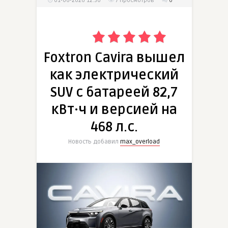
01-06-2026 12:30
7
просмотров
0
Foxtron Cavira вышел
как электрический
SUV с батареей 82,7
кВт·ч и версией на
468 л.с.
Новость добавил
max_overload