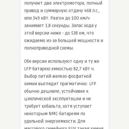
получает два электромотора, полный
привод и суммарную отдачу 468 л.с.,
или 349 кВт. Разгон до 100 км/ч
занимает 3,8 секунды. Запас хода у
этой версии ниже - до 538 км, что
ожидаемо из-за большей мощности и
полноприводной схемы.
Обе версии используют одну и ту же
LFP-батарею емкостью 82,7 кВт·ч.
Выбор литий-железо-фосфатной
химии выглядит прагматично: LFP
обычно дешевле, устойчивее к
циклической эксплуатации и не
требует кобальта, хотя уступает
некоторым NMC-батареям по
удельной энергоемкости. Для
массового семейного SUV такая химия