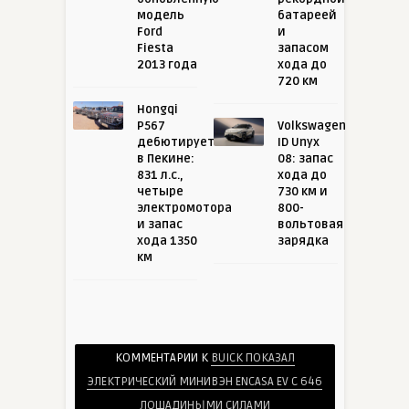
модель
батареей
Ford
и
Fiesta
запасом
2013 года
хода до
720 км
Hongqi
P567
Volkswagen
дебютирует
ID Unyx
в Пекине:
08: запас
831 л.с.,
хода до
четыре
730 км и
электромотора
800-
и запас
вольтовая
хода 1350
зарядка
км
КОММЕНТАРИИ К
BUICK ПОКАЗАЛ
ЭЛЕКТРИЧЕСКИЙ МИНИВЭН ENCASA EV С 646
ЛОШАДИНЫМИ СИЛАМИ