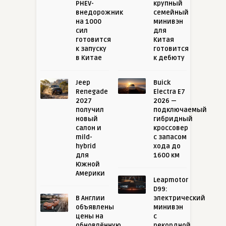
PHEV-
крупный
внедорожник
семейный
на 1000
минивэн
сил
для
готовится
Китая
к запуску
готовится
в Китае
к дебюту
Jeep
Buick
Renegade
Electra E7
2027
2026 —
получил
подключаемый
новый
гибридный
салон и
кроссовер
mild-
с запасом
hybrid
хода до
для
1600 км
Южной
Америки
Leapmotor
D99:
В Англии
электрический
объявлены
минивэн
цены на
с
обновлённую
рекордной