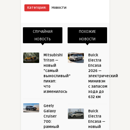
Категория:
Новости
СЛУЧАЙНАЯ
ПОХОЖИЕ
НОВОСТЬ
НОВОСТИ
Mitsubishi
Buick
Triton —
Electra
новый
Encasa
“самый
2026 —
выносливый”
электрический
пикап:
минивэн
что
с запасом
изменилось
хода до
632 км
Geely
Galaxy
Buick
Cruiser
Electra
700:
Encasa —
рамный
новый