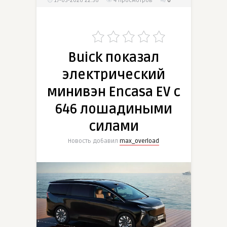
17-03-2026 22:36
4
просмотров
0
Buick показал
электрический
минивэн Encasa EV с
646 лошадиными
силами
Новость добавил
max_overload