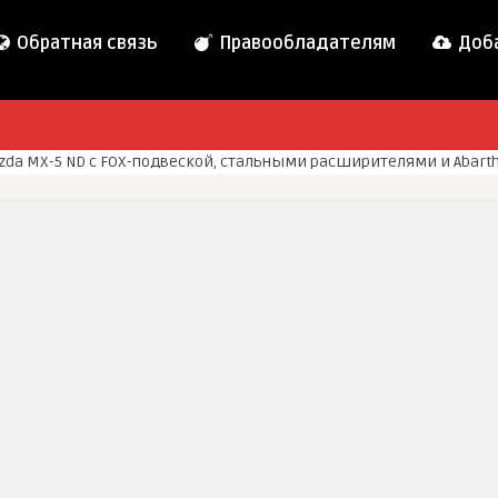
Обратная связь
Правообладателям
Доба
zda MX-5 ND с FOX-подвеской, стальными расширителями и Abar