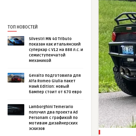
ТОП НОВОСТЕЙ
Silvestri MN 40 Tributo
показан как итальянский
суперкар с V12 на 888 л.с. и
семиступенчатой
механикой
Gevalto подготовила для
Alfa Romeo Giulia пакет
Hawk Edition: новый
бампер стоит от 670 евро
Lamborghini Temerario
получил два проекта Ad
Personam с графикой по
мотивам дизайнерских
эскизов