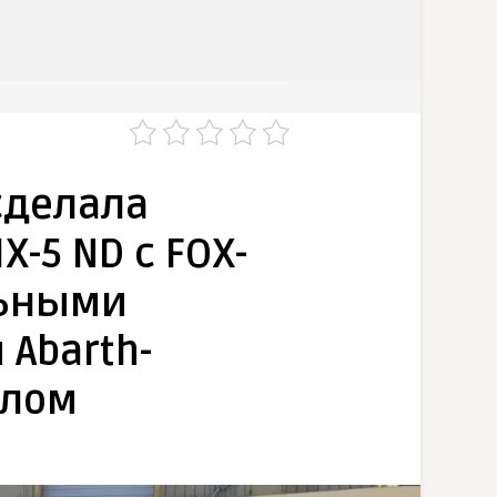
сделала
-5 ND с FOX-
льными
Abarth-
лом