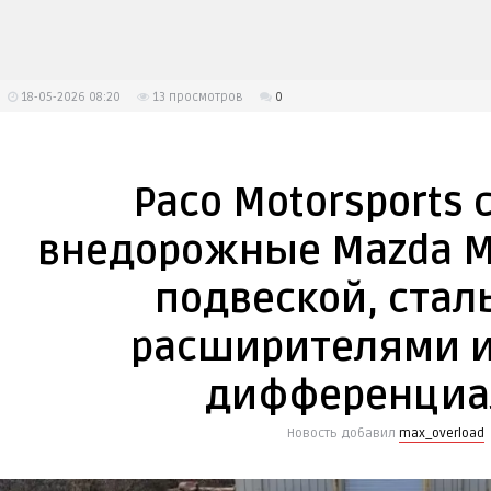
18-05-2026 08:20
13
просмотров
0
Paco Motorsports 
внедорожные Mazda MX
подвеской, ста
расширителями и 
дифференциа
Новость добавил
max_overload