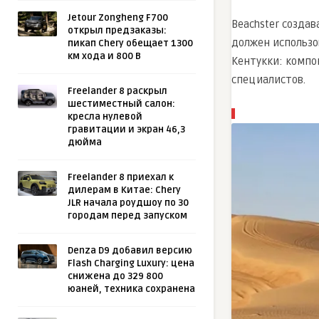
Jetour Zongheng F700
Beachster создав
открыл предзаказы:
должен использо
пикап Chery обещает 1300
км хода и 800 В
Кентукки: компо
специалистов.
Freelander 8 раскрыл
шестиместный салон:
кресла нулевой
гравитации и экран 46,3
дюйма
Freelander 8 приехал к
дилерам в Китае: Chery
JLR начала роудшоу по 30
городам перед запуском
Denza D9 добавил версию
Flash Charging Luxury: цена
снижена до 329 800
юаней, техника сохранена