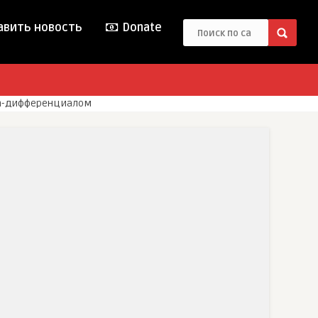
вить новость
Donate
th-дифференциалом