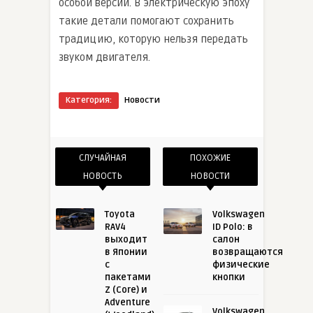
особой версии. В электрическую эпоху
такие детали помогают сохранить
традицию, которую нельзя передать
звуком двигателя.
Категория:
Новости
СЛУЧАЙНАЯ
ПОХОЖИЕ
НОВОСТЬ
НОВОСТИ
Toyota
Volkswagen
RAV4
ID Polo: в
выходит
салон
в Японии
возвращаются
с
физические
пакетами
кнопки
Z (Core) и
Adventure
Volkswagen