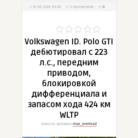
15-05-2026 09:04
3
просмотров
0
Volkswagen ID. Polo GTI
дебютировал с 223
л.с., передним
приводом,
блокировкой
дифференциала и
запасом хода 424 км
WLTP
Новость добавил
max_overload