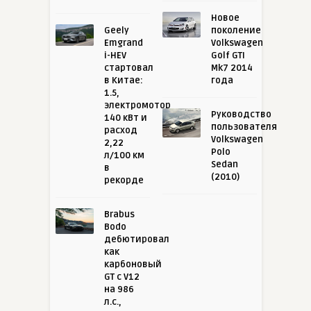
Новое
Geely
поколение
Emgrand
Volkswagen
i-HEV
Golf GTI
стартовал
Mk7 2014
в Китае:
года
1.5,
электромотор
Руководство
140 кВт и
пользователя
расход
Volkswagen
2,22
Polo
л/100 км
Sedan
в
(2010)
рекорде
Brabus
Bodo
дебютировал
как
карбоновый
GT с V12
на 986
л.с.,