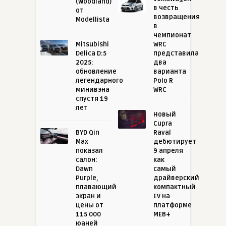
(Woodland)
в честь
от
возвращения
Modellista
в
чемпионат
Mitsubishi
WRC
Delica D:5
представила
2025:
два
обновление
варианта
легендарного
Polo R
минивэна
WRC
спустя 19
лет
Новый
Cupra
BYD Qin
Raval
Max
дебютирует
показал
9 апреля
салон:
как
Dawn
самый
Purple,
драйверский
плавающий
компактный
экран и
EV на
цены от
платформе
115 000
MEB+
юаней