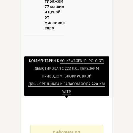
тиражом
77 машин
и ценой
от
миллиона
евро
КОММЕНТАРИИ К
VOLKSWAGEN ID. POLO GTI
ДЕБЮТИРОВАЛ С 223 Л.С., ПЕРЕДНИМ
ПРИВОДОМ, БЛОКИРОВКОЙ
ДИФФЕРЕНЦИАЛА И ЗАПАСОМ ХОДА 424 КМ
WLTP
Информация