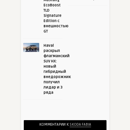
Mustang
EcoBoost
TLD
Signature
Edition с
внешностью
GT
Haval
раскрыл
флагманский
SUV HX:
новый
гибридный
внедорожник
получил
лидар и 3
ряда
КОММЕНТАРИИ К
SKODA FABIA