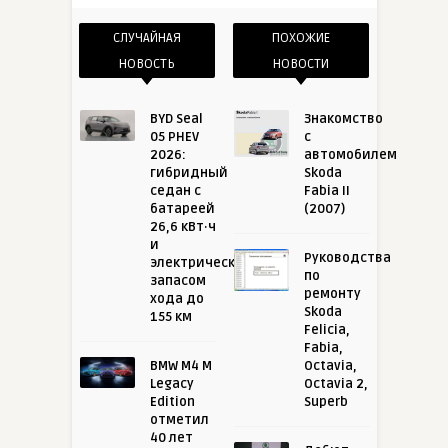
СЛУЧАЙНАЯ
ПОХОЖИЕ
НОВОСТЬ
НОВОСТИ
BYD Seal
Знакомство
05 PHEV
с
2026:
автомобилем
гибридный
Skoda
седан с
Fabia II
батареей
(2007)
26,6 кВт·ч
и
Руководства
электрическим
по
запасом
ремонту
хода до
Skoda
155 км
Felicia,
Fabia,
BMW M4 M
Octavia,
Legacy
Octavia 2,
Edition
Superb
отметил
40 лет