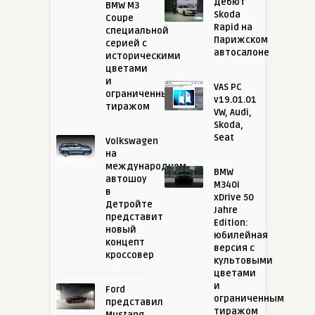
Дебют
BMW M3
Skoda
Coupe
Rapid на
специальной
Парижском
серией с
автосалоне
историческими
цветами
и
VAS PC
ограниченным
v19.01.01
тиражом
VW, Audi,
Skoda,
Seat
Volkswagen
на
международном
BMW
автошоу
M340i
в
xDrive 50
Детройте
Jahre
представит
Edition:
новый
юбилейная
концепт
версия с
кроссовер
культовыми
цветами
и
Ford
ограниченным
представил
тиражом