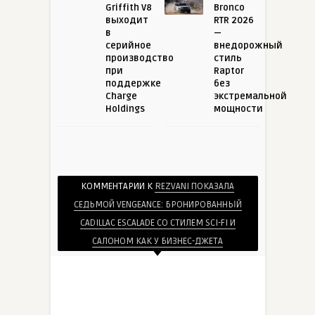
Griffith V8
Bronco
выходит
RTR 2026
в
—
серийное
внедорожный
производство
стиль
при
Raptor
поддержке
без
Charge
экстремальной
Holdings
мощности
КОММЕНТАРИИ К
REZVANI ПОКАЗАЛА
СЕДЬМОЙ VENGEANCE: БРОНИРОВАННЫЙ
CADILLAC ESCALADE СО СТИЛЕМ SCI-FI И
САЛОНОМ КАК У БИЗНЕС-ДЖЕТА