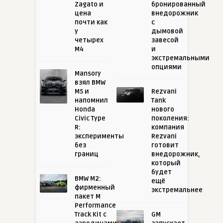
Zagato и
бронированный
цена
внедорожник
почти как
с
у
дымовой
четырех
завесой
M4
и
экстремальными
опциями
Mansory
взял BMW
M5 и
Rezvani
напомнил
Tank
Honda
нового
Civic Type
поколения:
R:
компания
эксперименты
Rezvani
без
готовит
границ
внедорожник,
который
будет
BMW M2:
ещё
фирменный
экстремальнее
пакет M
Performance
Track Kit с
GM