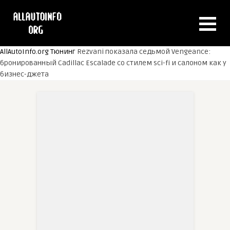
AllAutoInfo.org
Тюнинг
Rezvani показала седьмой Vengeance:
бронированный Cadillac Escalade со стилем sci-fi и салоном как у
бизнес-джета