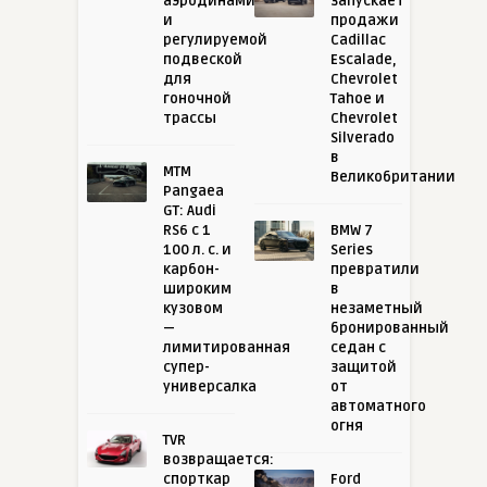
аэродинамикой
запускает
и
продажи
регулируемой
Cadillac
подвеской
Escalade,
для
Chevrolet
гоночной
Tahoe и
трассы
Chevrolet
Silverado
в
MTM
Великобритании
Pangaea
GT: Audi
RS6 с 1
BMW 7
100 л. с. и
Series
карбон-
превратили
широким
в
кузовом
незаметный
—
бронированный
лимитированная
седан с
супер-
защитой
универсалка
от
автоматного
огня
TVR
возвращается:
спорткар
Ford