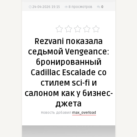
24-04-2026 19:15
8
просмотров
0
Rezvani показала
седьмой Vengeance:
бронированный
Cadillac Escalade со
стилем sci-fi и
салоном как у бизнес-
джета
Новость добавил
max_overload