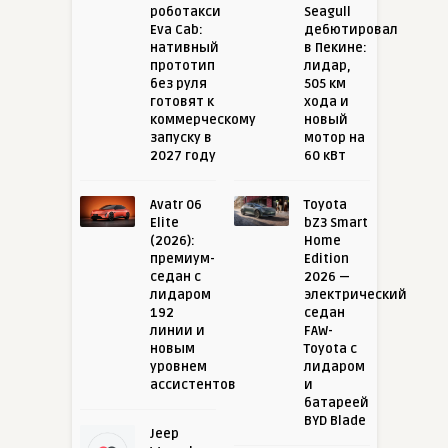
роботакси
Seagull
Eva Cab:
дебютировал
нативный
в Пекине:
прототип
лидар,
без руля
505 км
готовят к
хода и
коммерческому
новый
запуску в
мотор на
2027 году
60 кВт
Avatr 06
Toyota
Elite
bZ3 Smart
(2026):
Home
премиум-
Edition
седан с
2026 —
лидаром
электрический
192
седан
линии и
FAW-
новым
Toyota с
уровнем
лидаром
ассистентов
и
батареей
BYD Blade
Jeep