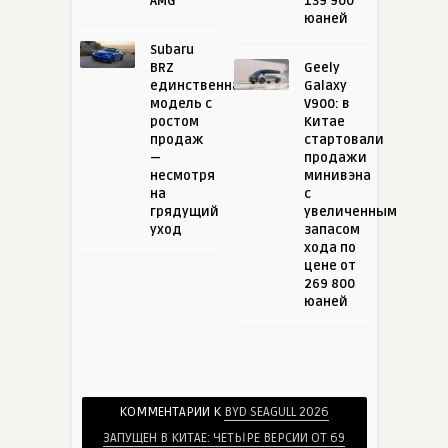
AMG
139 900
юаней
Subaru
BRZ
Geely
единственная
Galaxy
модель с
V900: в
ростом
Китае
продаж
стартовали
—
продажи
несмотря
минивэна
на
с
грядущий
увеличенным
уход
запасом
хода по
цене от
269 800
юаней
КОММЕНТАРИИ К
BYD SEAGULL 2026
ЗАПУЩЕН В КИТАЕ: ЧЕТЫРЕ ВЕРСИИ ОТ 69