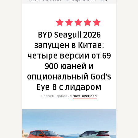
11-05-2026 09:49
10
просмотров
0
BYD Seagull 2026
запущен в Китае:
четыре версии от 69
900 юаней и
опциональный God’s
Eye B с лидаром
Новость добавил
max_overload