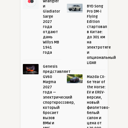
Wrangler
и
BYD Song
Gladiator
Pro DM-i
Sarge
Flying
2027
Edition
года
стартовал
отдают
в Китае:
дань
до 301 км
Willys MB
на
1941
электротяге
года
и
опциональный
LiDAR
Genesis
представляет
GV60
Mazda CX-
Magma
6e Year of
2027
the Horse:
года —
EV и EREV-
электрический
версии,
спорткроссовер,
новый
который
фиолетово-
бросает
белый
вызов
салон и
BMW и
цена от