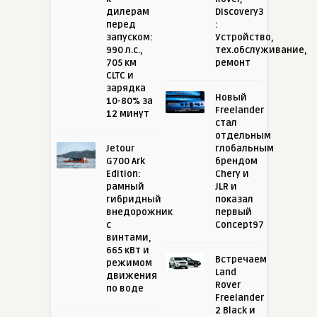
дилерам
Discovery3
перед
:
запуском:
Устройство,
990 л.с.,
тех.обслуживание,
705 км
ремонт
CLTC и
зарядка
Новый
10-80% за
Freelander
12 минут
стал
отдельным
Jetour
глобальным
G700 Ark
брендом
Edition:
Chery и
рамный
JLR и
гибридный
показал
внедорожник
первый
с
Concept97
винтами,
665 кВт и
Встречаем
режимом
Land
движения
Rover
по воде
Freelander
2 Black и