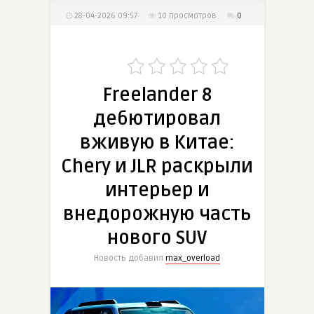
28-04-2026 09:57
10
просмотров
0
Freelander 8
дебютировал
вживую в Китае:
Chery и JLR раскрыли
интерьер и
внедорожную часть
нового SUV
Новость добавил
max_overload