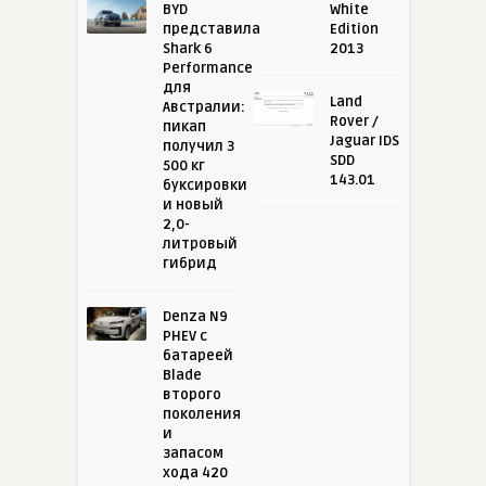
BYD
White
представила
Edition
Shark 6
2013
Performance
для
Land
Австралии:
Rover /
пикап
Jaguar IDS
получил 3
SDD
500 кг
143.01
буксировки
и новый
2,0-
литровый
гибрид
Denza N9
PHEV с
батареей
Blade
второго
поколения
и
запасом
хода 420