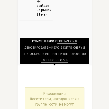
км
выйдет
на рынок
18 мая
КОММЕНТАРИИ К
FREELANDER 8
ДЕБЮТИРОВАЛ ВЖИВУЮ В КИТАЕ: CHERY И
JLR РАСКРЫЛИ ИНТЕРЬЕР И ВНЕДОРОЖНУЮ
ЧАСТЬ НОВОГО SUV
Информация
Посетители, находящиеся в
группе
Гости
, не могут