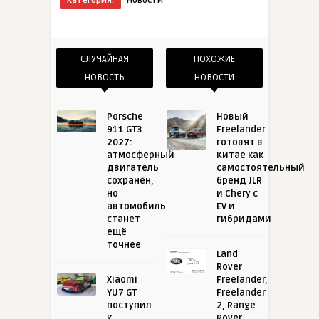
Категория:
Новости
СЛУЧАЙНАЯ
ПОХОЖИЕ
НОВОСТЬ
НОВОСТИ
Porsche
Новый
911 GT3
Freelander
2027:
готовят в
атмосферный
Китае как
двигатель
самостоятельный
сохранён,
бренд JLR
но
и Chery с
автомобиль
EV и
станет
гибридами
ещё
точнее
Land
Rover
Xiaomi
Freelander,
YU7 GT
Freelander
поступил
2, Range
к
Rover,