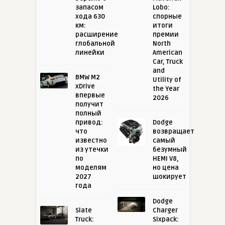
запасом
Lobo:
хода 630
спорные
км:
итоги
расширение
премии
глобальной
North
линейки
American
Car, Truck
and
BMW M2
Utility of
xDrive
the Year
впервые
2026
получит
полный
привод:
Dodge
что
возвращает
известно
самый
из утечки
безумный
по
HEMI V8,
моделям
но цена
2027
шокирует
года
Dodge
Slate
Charger
Truck:
Sixpack: