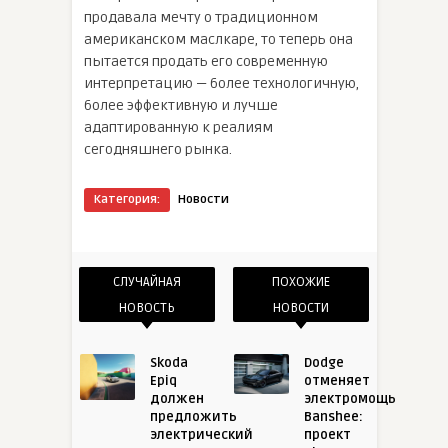
продавала мечту о традиционном
американском маслкаре, то теперь она
пытается продать его современную
интерпретацию — более технологичную,
более эффективную и лучше
адаптированную к реалиям
сегодняшнего рынка.
Категория:
Новости
СЛУЧАЙНАЯ
ПОХОЖИЕ
НОВОСТЬ
НОВОСТИ
Skoda
Dodge
Epiq
отменяет
должен
электромощь
предложить
Banshee:
электрический
проект