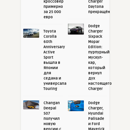
кроссовер
Charger
примерно
Daytona
за 25 000
прекращён
евро
Dodge
Toyota
Charger
Corolla
Sixpack
60th
Mopar
Anniversary
Edition:
Active
пурпурный
Sport
мускул-
вышла в
кар,
Японии
который
для
вернул
седана и
дух
универсала
настоящего
Touring
Charger
Changan
Dodge
Deepal
Charger,
S07
Hyundai
получил
Palisade
новую
и Ford
версию с
Maverick