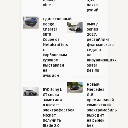
Galaxy
5,59
Blue
лакха
рупий
Единственный
Dodge
BMW 7
Charger
Series
SRT8
2027:
Coupe от
рестайлинг
Metalcrafters
флагманского
с
седана
карбоновым
на
кузовом
визуализациях
выставлен
Sugar
на
Design
аукцион
Новый
BYD Song L
Mercedes
GT снова
GLB:
заметили
премиальный
в Китае:
компактный
электрофастбек
электромобиль
может
выходит
получить
на рынок
Blade 2.0
без