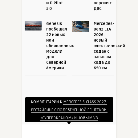
и DiPilot
версии с
5.0
ДВС
Genesis
Mercedes-
пообещал
Benz CLA
22 новых
2026:
или
новый
обновленных
электрический
модели
седан с
для
запасом
Северной
хода до
Америки
650 км
КОММЕНТАРИИ К
MERCEDES S-CLASS 2027:
РЕСТАЙЛИНГ С ПОДСВЕЧЕННОЙ РЕШЁТКОЙ,
«СУПЕРЭКРАНОМ» И НОВЫМ V8