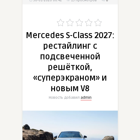
30-01-2026 00:42
15
просмотров
0
Mercedes S-Class 2027:
рестайлинг с
подсвеченной
решёткой,
«суперэкраном» и
новым V8
Новость добавил
admin