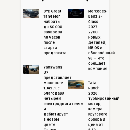
BYD Great
Mercedes-
Tang мог
Benz S-
набрать
Class
до 60 000
2027:
заявок за
2700
48 часов
новых
после
деталей,
старта
MB.OS и
предзаказа
обновлённый
V8 — что
обещает
Yangwang
компания
U7
представляет
мощность
Tata
1341 л. с.
Punch
благодаря
2026:
четырём
турбированный
электродвигателям
мотор,
и
камера
дебютирует
кругового
в новом
обзора и
цвете
цена от