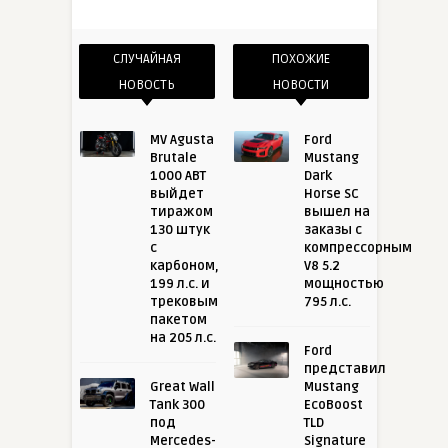
СЛУЧАЙНАЯ
ПОХОЖИЕ
НОВОСТЬ
НОВОСТИ
MV Agusta
Ford
Brutale
Mustang
1000 ABT
Dark
выйдет
Horse SC
тиражом
вышел на
130 штук
заказы с
с
компрессорным
карбоном,
V8 5.2
199 л.с. и
мощностью
трековым
795 л.с.
пакетом
на 205 л.с.
Ford
представил
Great Wall
Mustang
Tank 300
EcoBoost
под
TLD
Mercedes-
Signature