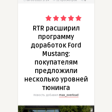
08-06-2026 17:24
11
просмотров
0
RTR расширил
программу
доработок Ford
Mustang:
покупателям
предложили
несколько уровней
тюнинга
Новость добавил
max_overload