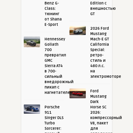
Benz G-
Edition с
Class:
внешностью
тюнинг
GT
от Shana
E-Sport
2026 Ford
Mustang
Hennessey
Mach-E GT
Goliath
California
700
Special:
превратил
ретро-
GMC
стиль и
Sierra AT4
480 л.с.
в 700-
на
сильный
электромоторе
внедорожный
пикап с
Ford
нагнетателем
Mustang
Dark
Porsche
Horse SC
911
2026:
Singer DLS
компрессорный
Turbo
V8, пакет
Sorcerer:
для