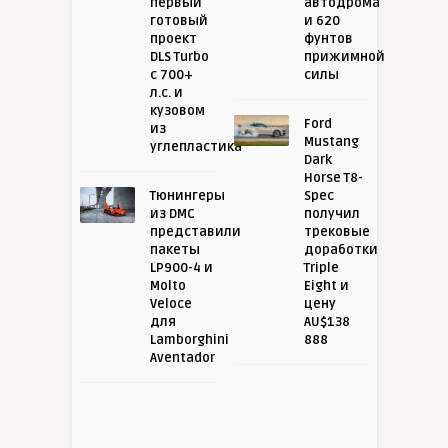
первый
автодрома
готовый
и 620
проект
фунтов
DLS Turbo
прижимной
с 700+
силы
л.с. и
кузовом
Ford
из
Mustang
углепластика
Dark
Horse T8-
Тюнингеры
Spec
из DMC
получил
представили
трековые
пакеты
доработки
LP900-4 и
Triple
Molto
Eight и
Veloce
цену
для
AU$138
Lamborghini
888
Aventador