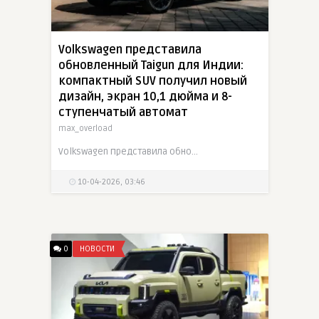
Volkswagen представила
обновленный Taigun для Индии:
компактный SUV получил новый
дизайн, экран 10,1 дюйма и 8-
ступенчатый автомат
max_overload
Volkswagen представила обновленный Taigun для индийского рынка и уже открыла предзаказы на модель. Рестайлинговый SUV получил переработанную переднюю часть в стиле китайского Tharu XR, обновленную
10-04-2026, 03:46
0
НОВОСТИ