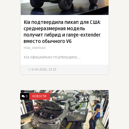
Kia подтвердила пикап для США:
среднеразмерная модель
получит гибрид и range-extender
вместо обычного V6
max_overload
Kia официально подтвердила, что разрабатывает новый среднеразмерный пикап для рынка США и собирается предложить для него сразу две электрифицированные силовые схемы: гибрид и range-extender. Модель
9-04-2026, 21:15
0
НОВОСТИ