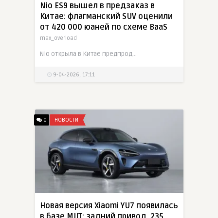
Nio ES9 вышел в предзаказ в
Китае: флагманский SUV оценили
от 420 000 юаней по схеме BaaS
max_overload
Nio открыла в Китае предпродажи нового флагманского SUV ES9. Большой шестиместный электрокроссовер длиной 5365 мм получил 900-вольтовую архитектуру, двухмоторный полный привод мощностью 520 кВт,
9-04-2026, 17:11
0
НОВОСТИ
Новая версия Xiaomi YU7 появилась
в базе MIIT: задний привод, 235