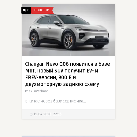
0
НОВОСТИ
Changan Nevo Q06 появился в базе
MIIT: новый SUV получит EV- и
EREV-версии, 800 В и
двухмоторную заднюю схему
max_overload
В Китае через базу сертификационных документов MIIT раскрыли новый кроссовер Changan Nevo Q06. Среднеразмерный пятиместный SUV длиной 4837 мм получил как полностью электрические, так и EREV-версии,
11-04-2026, 22:15