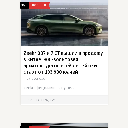
0
НОВОСТИ
Zeekr 007 и 7 GT вышли в продажу
в Китае: 900-вольтовая
архитектура по всей линейке и
старт от 193 900 юаней
max_overload
Zeekr официально запустила в Китае обновленные 007 и 7 GT, одновременно снизив стартовую цену на 10 000 юаней по сравнению с официальным прайсом предпродаж. Теперь линейка начинается с 193 900 юаней
11-04-2026, 07:13