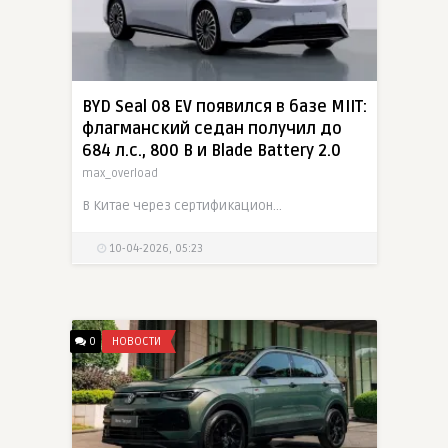
BYD Seal 08 EV появился в базе MIIT:
флагманский седан получил до
684 л.с., 800 В и Blade Battery 2.0
max_overload
В Китае через сертификационную базу MIIT раскрыли новый флагманский седан BYD Seal 08 EV. Модель длиной 5150 мм и с колесной базой 3030 мм получила сразу три силовые конфигурации, включая
10-04-2026, 05:23
0
НОВОСТИ