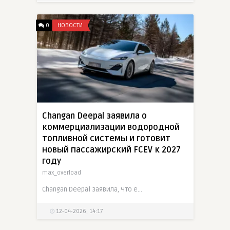
0
НОВОСТИ
Changan Deepal заявила о
коммерциализации водородной
топливной системы и готовит
новый пассажирский FCEV к 2027
году
max_overload
Changan Deepal заявила, что ее топливная система первого поколения уже коммерциализирована и по ряду ключевых показателей превосходит отраслевые ориентиры более чем на 10 процентов. Эта технология
12-04-2026, 14:17