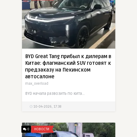
BYD Great Tang прибыл к дилерам в
Китае: флагманский SUV готовят к
предзаказу на Пекинском
автосалоне
max_overload
BYD начала развозить по китайским дилерским центрам новый Great Tang перед апрельским стартом предпродаж на Пекинском автосалоне. По дилерским данным, модель будет предложена как минимум в четырех
10-04-2026, 17:38
0
НОВОСТИ