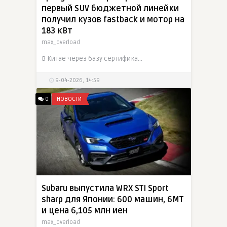
первый SUV бюджетной линейки
получил кузов fastback и мотор на
183 кВт
max_overload
В Китае через базу сертификационных документов MIIT раскрыли Xpeng Mona L03 — первый кроссовер бюджетной линейки Mona. Пятиместный электромобиль получил кузов fastback-SUV, две версии длины 4650 и
9-04-2026, 14:59
0
НОВОСТИ
Subaru выпустила WRX STI Sport
sharp для Японии: 600 машин, 6MT
и цена 6,105 млн иен
max_overload