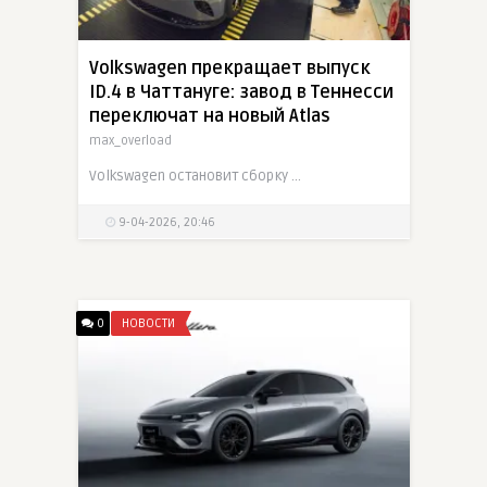
Volkswagen прекращает выпуск
ID.4 в Чаттануге: завод в Теннесси
переключат на новый Atlas
max_overload
Volkswagen остановит сборку электрического ID.4 на заводе в Чаттануге в середине апреля 2026 года. Предприятие в Теннесси сосредоточится на выпуске нового поколения Atlas, а уже собранные автомобили
9-04-2026, 20:46
0
НОВОСТИ