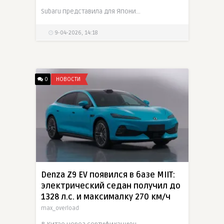
Subaru представила для Японии ограниченную серию WRX STI Sport sharp, построенную на базе WRX S4 STI Sport R EX. Главное отличие спецверсии — возвращение шестиступенчатой механической коробки, а
9-04-2026, 14:18
0
НОВОСТИ
Denza Z9 EV появился в базе MIIT:
электрический седан получил до
1328 л.с. и максималку 270 км/ч
max_overload