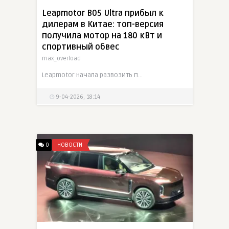
Leapmotor B05 Ultra прибыл к
дилерам в Китае: топ-версия
получила мотор на 180 кВт и
спортивный обвес
max_overload
Leapmotor начала развозить по дилерским центрам Китая новый B05 Ultra — топовую и более спортивную версию семейства B05. Модель получила электромотор мощностью 180 кВт, аэродинамический пакет с
9-04-2026, 18:14
0
НОВОСТИ