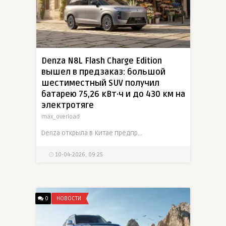
Denza N8L Flash Charge Edition
вышел в предзаказ: большой
шестиместный SUV получил
батарею 75,26 кВт·ч и до 430 км на
электротяге
max_overload
Denza открыла в Китае предпродажи нового N8L Flash Charge Edition по цене от 350 000 до 400 000 юаней. Большой шестиместный SUV длиной 5200 мм получил батарею второго поколения Blade Battery
10-04-2026, 09:25
0
НОВОСТИ