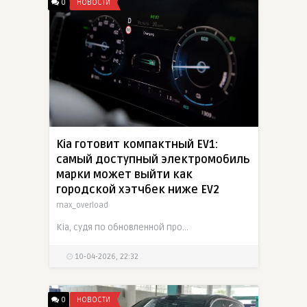
0
НОВОСТИ
Kia готовит компактный EV1:
самый доступный электромобиль
марки может выйти как
городской хэтчбек ниже EV2
max_overload
Kia, судя по обновленной продуктовой стратегии, готовит новый entry-level электромобиль под названием EV1. Речь пока не идет о полноценном серийном дебюте, однако внутренняя логика линейки указывает
10-04-2026, 22:32
0
НОВОСТИ