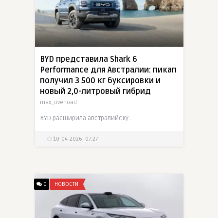
BYD представила Shark 6
Performance для Австралии: пикап
получил 3 500 кг буксировки и
новый 2,0-литровый гибрид
max_overload
BYD расширила австралийскую линейку Shark 6 новой версией Performance, которая должна закрыть главный недостаток пикапа на местном рынке. Модель получила новую гибридную систему с 2,0-литровым
10-04-2026, 07:27
0
НОВОСТИ