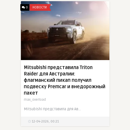
0
НОВОСТИ
Mitsubishi представила Triton
Raider для Австралии:
флагманский пикап получил
подвеску Premcar и внедорожный
пакет
max_overload
Mitsubishi представила для Австралии новый Triton Raider, созданный совместно с Premcar. Пикап получил доработанную подвеску с новыми передними амортизаторами, пружинами и отбойниками, 18-дюймовые
12-04-2026, 00:21