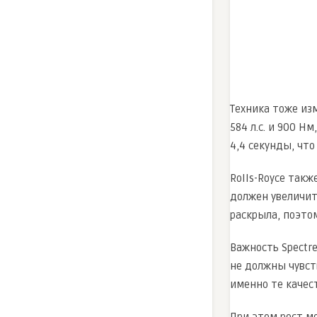
Техника тоже изм
584 л.с. и 900 Н
4,4 секунды, чт
Rolls-Royce такж
должен увеличит
раскрыла, поэто
Важность Spectr
не должны чувст
именно те качес