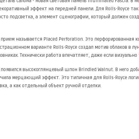
еталь салона - новая световая панель Illuminated Fascia. В 
оративный эффект на передней панели. Для Rolls-Royce та
росто подсветка, а элемент сценографии, который должен со
прием называется Placed Perforation. Это перфорированная к
страционном варианте Rolls-Royce создал мотив облаков в лу
овниках. Технически работа впечатляет, даже если визуально 
 появился высокоглянцевый шпон Brindled Walnut. В него д
учила мерцающий эффект. Это типичная для Rolls-Royce логи
вка, а как отдельный объект ручной отделки.