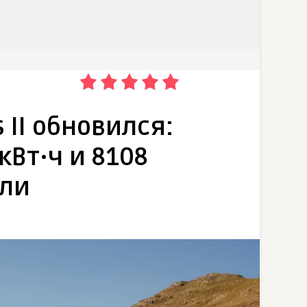
s II обновился:
 кВт·ч и 8108
ели