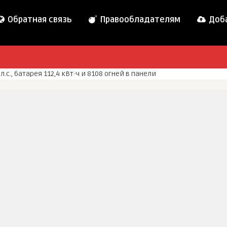
Обратная связь
Правообладателям
Доба
 л.с., батарея 112,4 кВт·ч и 8108 огней в панели