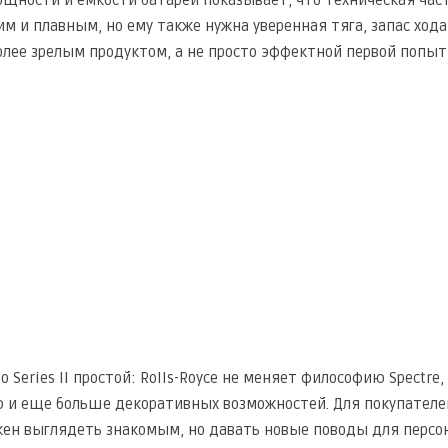
ощности и емкости батареи показывает, что техническая част
им и плавным, но ему также нужна уверенная тяга, запас ход
более зрелым продуктом, а не просто эффектной первой попыт
 Series II простой: Rolls-Royce не меняет философию Spectre,
 и еще больше декоративных возможностей. Для покупателей
ен выглядеть знакомым, но давать новые поводы для персо