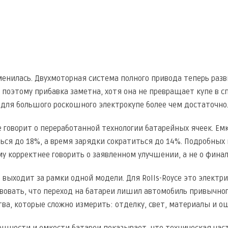
енилась. Двухмоторная система полного привода теперь разви
м, поэтому прибавка заметна, хотя она не превращает купе в 
о для большого роскошного электрокупе более чем достаточно
е говорит о переработанной технологии батарейных ячеек. Емк
ься до 18%, а время зарядки сократиться до 14%. Подробных
му корректнее говорить о заявленном улучшении, а не о фина
e выходит за рамки одной модели. Для Rolls-Royce это электр
вовать, что переход на батареи лишил автомобиль привычного 
тва, которые сложно измерить: отделку, свет, материалы и о