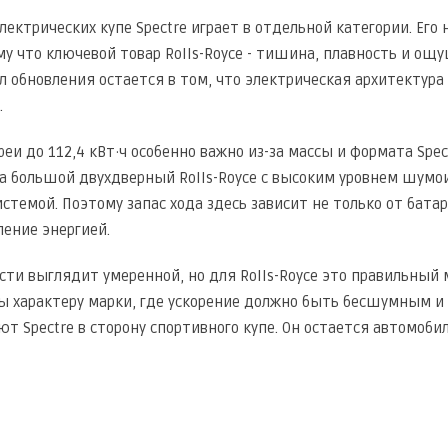
лектрических купе Spectre играет в отдельной категории. Его
у что ключевой товар Rolls-Royce - тишина, плавность и ощущ
л обновления остается в том, что электрическая архитектур
.
еи до 112,4 кВт·ч особенно важно из-за массы и формата Spect
а большой двухдверный Rolls-Royce с высоким уровнем шум
стемой. Поэтому запас хода здесь зависит не только от батар
ление энергией.
ти выглядит умеренной, но для Rolls-Royce это правильный
ы характеру марки, где ускорение должно быть бесшумным и 
ют Spectre в сторону спортивного купе. Он остается автомоби