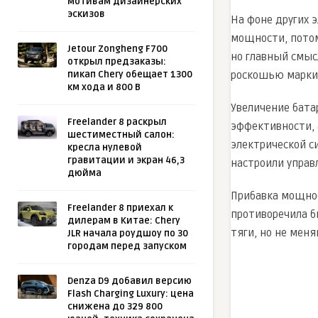
мотивам дизайнерских
эскизов
На фоне других э
мощности, потом
Jetour Zongheng F700
но главный смыс
открыл предзаказы:
пикап Chery обещает 1300
роскошью марки
км хода и 800 В
Увеличение батар
Freelander 8 раскрыл
эффективности, 
шестиместный салон:
электрической си
кресла нулевой
гравитации и экран 46,3
настроили управ
дюйма
Прибавка мощнос
Freelander 8 приехал к
противоречила б
дилерам в Китае: Chery
тяги, но не меня
JLR начала роудшоу по 30
городам перед запуском
Denza D9 добавил версию
Flash Charging Luxury: цена
снижена до 329 800