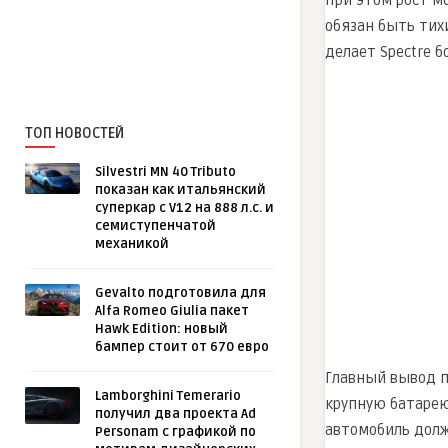
При этом рост м
обязан быть тих
делает Spectre 
ТОП НОВОСТЕЙ
Silvestri MN 40 Tributo
показан как итальянский
суперкар с V12 на 888 л.с. и
семиступенчатой
механикой
Gevalto подготовила для
Alfa Romeo Giulia пакет
Hawk Edition: новый
бампер стоит от 670 евро
Главный вывод по
Lamborghini Temerario
крупную батарею
получил два проекта Ad
автомобиль долж
Personam с графикой по