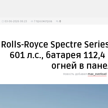
03-06-2026 06:23
7
просмотров
0
Rolls-Royce Spectre Serie
601 л.с., батарея 112,4
огней в пан
Новость добавил
max_overload