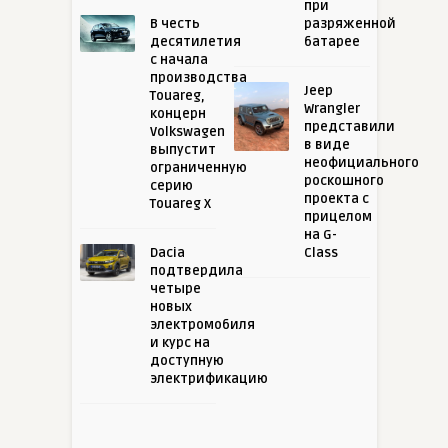
при
В честь
разряженной
десятилетия
батарее
с начала
производства
Jeep
Touareg,
Wrangler
концерн
представили
Volkswagen
в виде
выпустит
неофициального
ограниченную
роскошного
серию
проекта с
Touareg X
прицелом
на G-
Dacia
Class
подтвердила
четыре
новых
электромобиля
и курс на
доступную
электрификацию