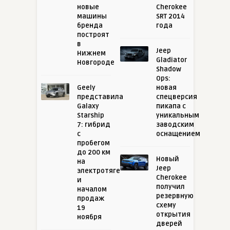
новые
Cherokee
машины
SRT 2014
бренда
года
построят
в
Jeep
Нижнем
Gladiator
Новгороде
Shadow
Ops:
Geely
новая
представила
спецверсия
Galaxy
пикапа с
Starship
уникальным
7: гибрид
заводским
с
оснащением
пробегом
до 200 км
Новый
на
Jeep
электротяге
Cherokee
и
получил
началом
резервную
продаж
схему
19
открытия
ноября
дверей