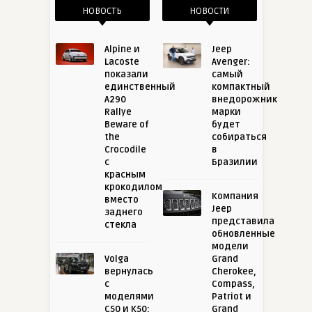
НОВОСТЬ
НОВОСТИ
Alpine и
Jeep
Lacoste
Avenger:
показали
самый
единственный
компактный
A290
внедорожник
Rallye
марки
Beware of
будет
the
собираться
Crocodile
в
с
Бразилии
красным
крокодилом
Компания
вместо
Jeep
заднего
представила
стекла
обновленные
модели
Volga
Grand
вернулась
Cherokee,
с
Compass,
моделями
Patriot и
C50 и K50:
Grand