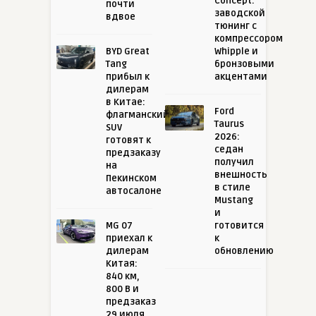
Concept:
почти
заводской
вдвое
тюнинг с
компрессором
BYD Great
Whipple и
Tang
бронзовыми
прибыл к
акцентами
дилерам
в Китае:
Ford
флагманский
Taurus
SUV
2026:
готовят к
седан
предзаказу
получил
на
внешность
Пекинском
в стиле
автосалоне
Mustang
и
MG 07
готовится
приехал к
к
дилерам
обновлению
Китая:
840 км,
800 В и
предзаказ
29 июля