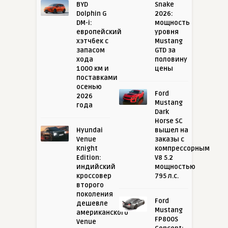
BYD
Snake
Dolphin G
2026:
DM-i:
мощность
европейский
уровня
хэтчбек с
Mustang
запасом
GTD за
хода
половину
1000 км и
цены
поставками
осенью
Ford
2026
Mustang
года
Dark
Horse SC
Hyundai
вышел на
Venue
заказы с
Knight
компрессорным
Edition:
V8 5.2
индийский
мощностью
кроссовер
795 л.с.
второго
поколения
Ford
дешевле
Mustang
американского
FP800S
Venue