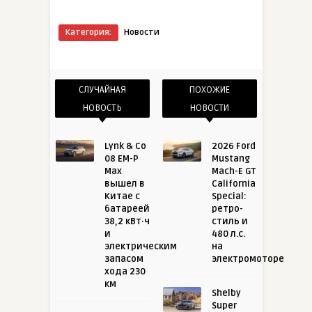
Категория:
Новости
СЛУЧАЙНАЯ
ПОХОЖИЕ
НОВОСТЬ
НОВОСТИ
Lynk & Co
2026 Ford
08 EM-P
Mustang
Max
Mach-E GT
вышел в
California
Китае с
Special:
батареей
ретро-
38,2 кВт·ч
стиль и
и
480 л.с.
электрическим
на
запасом
электромоторе
хода 230
км
Shelby
Super