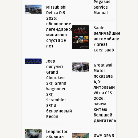
Pegasus
Mitsubishi
Service
Delica D:5
Manual
2025:
обновление
Saab:
легендарного
Величайшие
минивэна
автомобили
спустя 19
/ Great
лет
Cars: Saab
Jeep
Great Wall
получит
Motor
Grand
показала
Cherokee
4,0-
SRT, Grand
литровый
Wagoneer
V8 на CES
SRT,
2026:
Scrambler
зачем
SRT и
Китаю
бензиновый
большой
Recon
двигатель
Leapmotor
GWM ORA 5
обновил