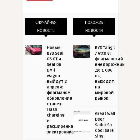
СЛУЧАЙНАЯ
ПОХОЖИЕ
НОВОСТЬ
НОВОСТИ
Новые
BYD Tang L
BYD Seal
/ Atto 8:
06 GT и
флагманский
Seal 06
внедорожник
DM-i
до 1 086
wagon
лс,
выйдут 2
выходит
апреля:
на
флагманом
мировой
обновления
рынок
станет
flash
Great Wall
charging
Deer
и
Sailor So
расширенная
Cool Safe
электроника
Sing