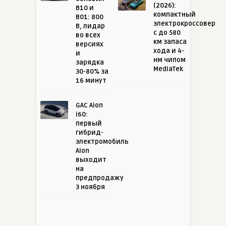
(2026):
B10 и
компактный
B01: 800
электрокроссовер
В, лидар
с до 580
во всех
км запаса
версиях
хода и 4-
и
нм чипом
зарядка
MediaTek
30-80% за
16 минут
GAC Aion
i60:
первый
гибрид-
электромобиль
Aion
выходит
на
предпродажу
3 ноября