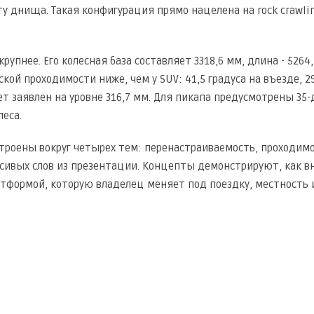
у днища. Такая конфигурация прямо нацелена на rock crawl
рупнее. Его колесная база составляет 3318,6 мм, длина - 5264,
кой проходимости ниже, чем у SUV: 41,5 градуса на въезде, 29,
т заявлен на уровне 316,7 мм. Для пикапа предусмотрены 35
еса.
роены вокруг четырех тем: перенастраиваемость, проходимос
асивых слов из презентации. Концепты демонстрируют, как
атформой, которую владелец меняет под поездку, местность 