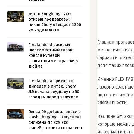
Jetour Zongheng F700
открыл предзаказы:
пикап Chery обещает 1300
км хода и 800 В
Главная произво
Freelander 8 раскрыл
металлических д
шестиместный салон:
кресла нулевой
варианты детале
гравитации и экран 46,3
доля таких элем
дюйма
Именно FLEX FAB
Freelander 8 приехал к
дилерам в Китае: Chery
лазерно-сварные
JLR начала роудшоу по 30
подходит имени 
городам перед запуском
элегантности.
Denza D9 добавил версию
В салоне GM экс
Flash Charging Luxury: цена
снижена до 329 800
которые можно д
юаней, техника сохранена
информации, а 