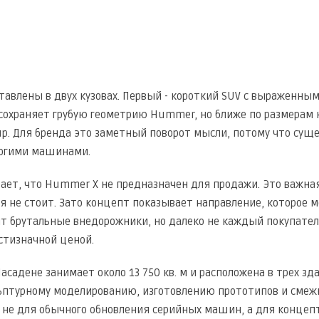
авлены в двух кузовах. Первый - короткий SUV с выраженны
 сохраняет грубую геометрию Hummer, но ближе по размерам
p. Для бренда это заметный поворот мысли, потому что су
огими машинами.
ает, что Hummer X не предназначен для продажи. Это важная
 не стоит. Зато концепт показывает направление, которое 
т брутальные внедорожники, но далеко не каждый покупател
стизначной ценой.
асадене занимает около 13 750 кв. м и расположена в трех з
льптурному моделированию, изготовлению прототипов и смеж
не для обычного обновления серийных машин, а для концепт