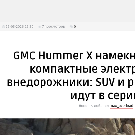
29-05-2026 19:20
7
просмотров
0
GMC Hummer X намекн
компактные элект
внедорожники: SUV и p
идут в сер
Новость добавил
max_overload