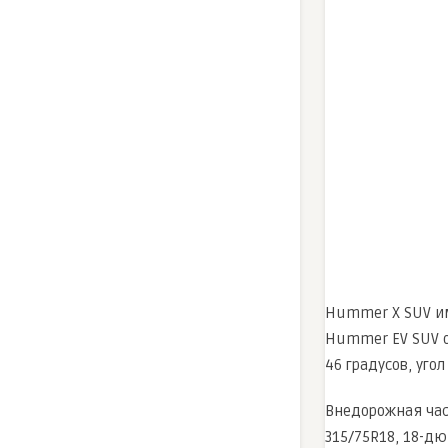
Hummer X SUV им
Hummer EV SUV о
46 градусов, уго
Внедорожная час
315/75R18, 18-д