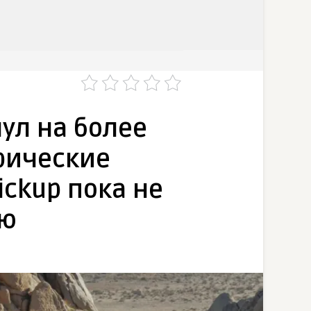
ул на более
рические
ickup пока не
ию