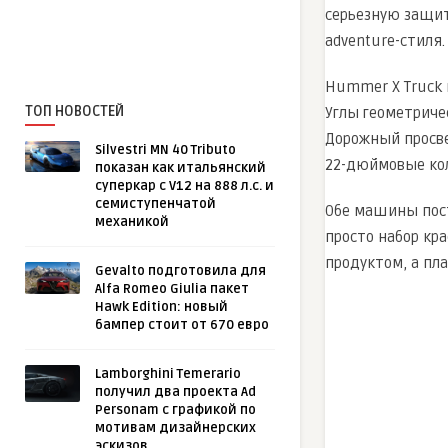
серьезную защит
adventure-стиля.
Hummer X Truck к
ТОП НОВОСТЕЙ
Углы геометричес
Дорожный просве
Silvestri MN 40 Tributo
22-дюймовые кол
показан как итальянский
суперкар с V12 на 888 л.с. и
семиступенчатой
Обе машины пост
механикой
просто набор кр
продуктом, а пл
Gevalto подготовила для
Alfa Romeo Giulia пакет
Hawk Edition: новый
бампер стоит от 670 евро
Lamborghini Temerario
получил два проекта Ad
Personam с графикой по
мотивам дизайнерских
эскизов