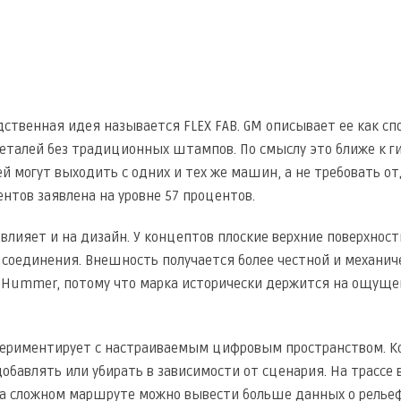
дственная идея называется FLEX FAB. GM описывает ее как с
еталей без традиционных штампов. По смыслу это ближе к г
й могут выходить с одних и тех же машин, а не требовать 
ентов заявлена на уровне 57 процентов.
 влияет и на дизайн. У концептов плоские верхние поверхнос
 соединения. Внешность получается более честной и механиче
Hummer, потому что марка исторически держится на ощущен
периментирует с настраиваемым цифровым пространством. Кон
обавлять или убирать в зависимости от сценария. На трасс
на сложном маршруте можно вывести больше данных о релье