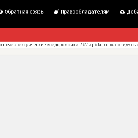
Обратная связь
Правообладателям
Доба
тные электрические внедорожники: SUV и pickup пока не идут в