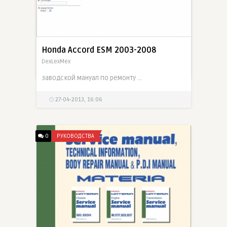
ремонту и обслуживанию
двигателя 4GR-FSE
chiips__
Подробное техническое руководство по ремонту и обслуживанию двигателя Lexus IS250 с бензиновым мотором 4GR-FSE. В документации рассмотрена конструкция двигателя, система непосредственного впрыска
Honda Accord ESM 2003-2008
DexLexMex
27-04-2013, 23:51
заводской мануал по ремонту автомобилей Хонда Аккорд седьмого поколения
27-04-2013, 16:06
0
РУКОВОДСТВА