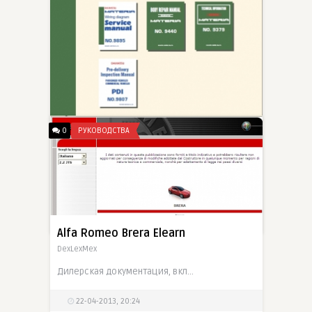
0
РУКОВОДСТВА
Daihatsu Service Manuals
DexLexMex
Оригинальные сервис мануалы по ремонту автомобилей Charade, Materia, Feroza, Sirion, YRV, Terios
24-04-2013, 21:40
Alfa Romeo Brera Elearn
DexLexMex
Дилерская документация, включающая руководства по ремонту и техобслуживанию, методы диагностики и устранения неисправностей
22-04-2013, 20:24