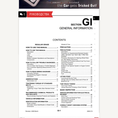
0
РУКОВОДСТВА
Крутой тюнинг 51 серия /
OverHaulin 51 + 6 сезон
DexLexMex
Отличная программа про тюнинг, которая выходила на телеканале Discovery и пользовалась бешеным успехом у зрителей многих стран, в том числе и странах СНГ.
20-07-2013, 11:41