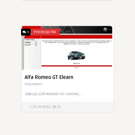
0
РУКОВОДСТВА
Alfa Romeo GT Elearn
DexLexMex
Заводской мануал по снятию, установке, регулировке, диагностике узлов автомобиля Alfa Romeo GT
21-04-2013, 08:51