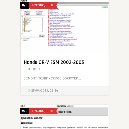
Nissan Cube Z12 — оригинальное
0
РУКОВОДСТВА
руководство по ремонту и
электросхемы (FSM)
chiips__
Полное руководство по ремонту, обслуживанию и руководство пользователя за 2010 модельный год.
5-05-2013, 23:33
Honda CR-V ESM 2002-2005
DexLexMex
ремонт, техническое обслуживание автомобилей Honda CR-V
28-04-2013, 19:14
0
РУКОВОДСТВА