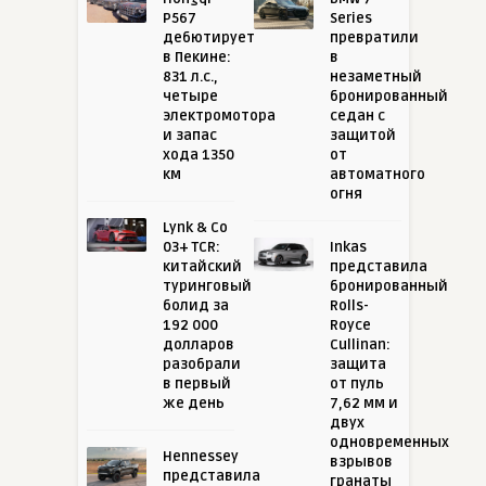
P567
Series
дебютирует
превратили
в Пекине:
в
831 л.с.,
незаметный
четыре
бронированный
электромотора
седан с
и запас
защитой
хода 1350
от
км
автоматного
огня
Lynk & Co
03+ TCR:
Inkas
китайский
представила
туринговый
бронированный
болид за
Rolls-
192 000
Royce
долларов
Cullinan:
разобрали
защита
в первый
от пуль
же день
7,62 мм и
двух
одновременных
Hennessey
взрывов
представила
гранаты