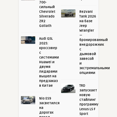
700-
сильный
Chevrolet
Rezvani
Silverado
Tank 2026
ZR2
на базе
Goliath
Jeep
Wrangler
—
Audi Q5L
бронированный
2025:
внедорожник
кроссовер
с
с
дымовой
системами
завесой
Huawei и
и
двумя
экстремальными
лидарами
опциями
вышел на
предзаказ
в Китае
TRD
запускает
новую
Nio ES9
стайлинг
засветился
программу
на
Lexus LS F
дорогах
Sport