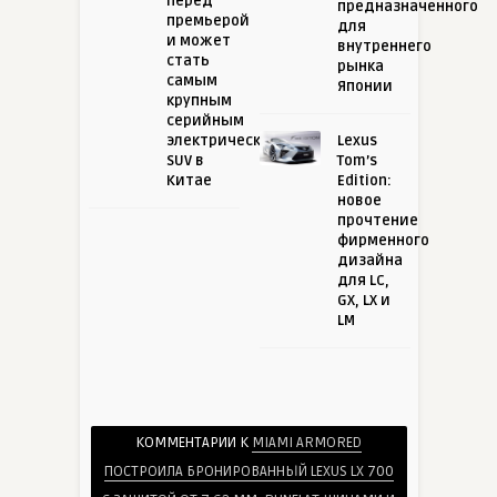
перед
предназначенного
премьерой
для
и может
внутреннего
стать
рынка
самым
Японии
крупным
серийным
электрическим
Lexus
SUV в
Tom’s
Китае
Edition:
новое
прочтение
фирменного
дизайна
для LC,
GX, LX и
LM
КОММЕНТАРИИ К
MIAMI ARMORED
ПОСТРОИЛА БРОНИРОВАННЫЙ LEXUS LX 700