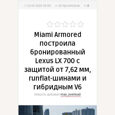
13-05-2026 05:00
10
просмотров
0
Miami Armored
построила
бронированный
Lexus LX 700 с
защитой от 7,62 мм,
runflat-шинами и
гибридным V6
Новость добавил
max_overload