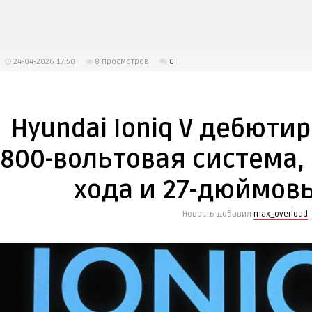
24-04-2026 17:50
8
просмотров
0
Hyundai Ioniq V дебютир
800-вольтовая система,
хода и 27-дюймов
Новость добавил
max_overload