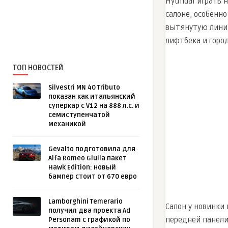
Hyundai играть 
салоне, особенн
вытянутую линию
лифтбека и город
ТОП НОВОСТЕЙ
Silvestri MN 40 Tributo
показан как итальянский
суперкар с V12 на 888 л.с. и
семиступенчатой
механикой
Gevalto подготовила для
Alfa Romeo Giulia пакет
Hawk Edition: новый
бампер стоит от 670 евро
Lamborghini Temerario
Салон у новинки
получил два проекта Ad
передней панели
Personam с графикой по