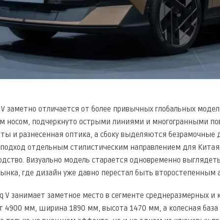
 V заметно отличается от более привычных глобальных модел
 носом, подчеркнуто острыми линиями и многогранными пов
ты и разнесенная оптика, а сбоку выделяются безрамочные д
подход отдельным стилистическим направлением для Китая, и
одство. Визуально модель старается одновременно выглядеть
рынка, где дизайн уже давно перестал быть второстепенным 
iq V занимает заметное место в сегменте среднеразмерных и 
т 4900 мм, ширина 1890 мм, высота 1470 мм, а колесная база