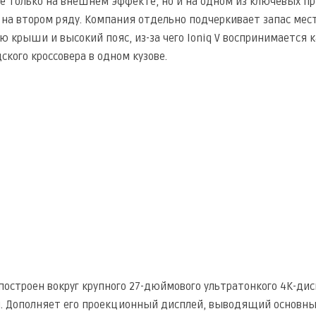
не только на внешнем эффекте, но и на одном из ключевых пр
о на втором ряду. Компания отдельно подчеркивает запас мес
 крыши и высокий пояс, из-за чего Ioniq V воспринимается 
ского кроссовера в одном кузове.
 построен вокруг крупного 27-дюймового ультратонкого 4K-ди
. Дополняет его проекционный дисплей, выводящий основны