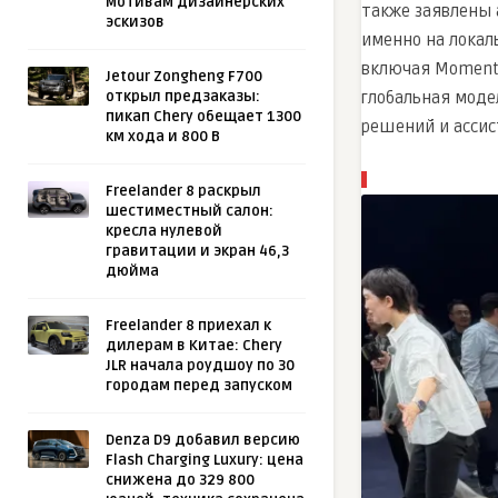
мотивам дизайнерских
также заявлены 
эскизов
именно на локал
включая Momenta
Jetour Zongheng F700
открыл предзаказы:
глобальная моде
пикап Chery обещает 1300
решений и ассис
км хода и 800 В
Freelander 8 раскрыл
шестиместный салон:
кресла нулевой
гравитации и экран 46,3
дюйма
Freelander 8 приехал к
дилерам в Китае: Chery
JLR начала роудшоу по 30
городам перед запуском
Denza D9 добавил версию
Flash Charging Luxury: цена
снижена до 329 800