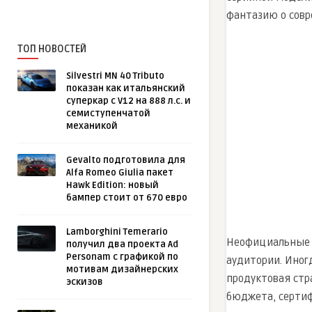
фантазию о совре
ТОП НОВОСТЕЙ
Silvestri MN 40 Tributo
показан как итальянский
суперкар с V12 на 888 л.с. и
семиступенчатой
механикой
Gevalto подготовила для
Alfa Romeo Giulia пакет
Hawk Edition: новый
бампер стоит от 670 евро
Lamborghini Temerario
Неофициальные 
получил два проекта Ad
Personam с графикой по
аудитории. Иног
мотивам дизайнерских
продуктовая стр
эскизов
бюджета, сертиф