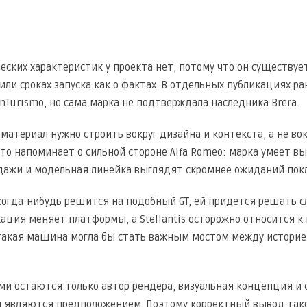
ских характеристик у проекта нет, потому что он существует
или сроках запуска как о фактах. В отдельных публикациях ра
anTurismo, но сама марка не подтверждала наследника Brera.
материал нужно строить вокруг дизайна и контекста, а не в
что напоминает о сильной стороне Alfa Romeo: марка умеет 
дажи и модельная линейка выглядят скромнее ожиданий пок
 когда-нибудь решится на подобный GT, ей придется решать 
кация меняет платформы, а Stellantis осторожно относится
акая машина могла бы стать важным мостом между историей
 остаются только автор рендера, визуальная концепция и св
 являются предположением. Поэтому корректный вывод так