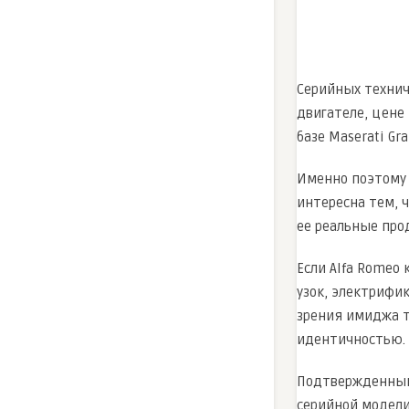
Серийных техниче
двигателе, цене 
базе Maserati Gr
Именно поэтому 
интересна тем, 
ее реальные про
Если Alfa Romeo
узок, электрифи
зрения имиджа т
идентичностью.
Подтвержденными
серийной модели