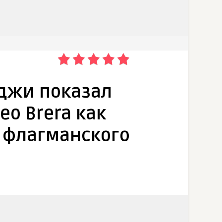
джи показал
eo Brera как
 флагманского