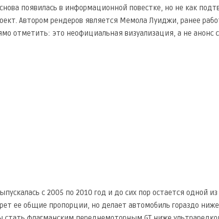
a снова появилась в информационной повестке, но не как под
оект. Автором рендеров является Мемола Луиджи, ранее рабо
ямо отметить: это неофициальная визуализация, а не анонс 
ыпускалась с 2005 по 2010 год и до сих пор остается одной и
рет ее общие пропорции, но делает автомобиль гораздо ниже,
 стать флагманским переднемоторным GT ниже ультраредкой 