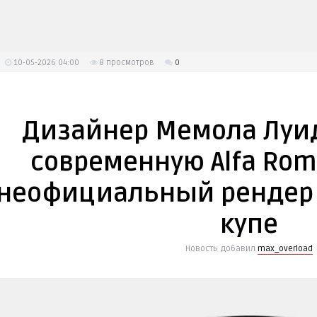
10-05-2026 04:00
8
просмотров
0
Дизайнер Мемола Луи
современную Alfa Rom
неофициальный рендер
купе
Новость добавил
max_overload