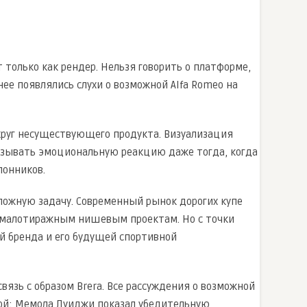
 только как рендер. Нельзя говорить о платформе,
нее появлялись слухи о возможной Alfa Romeo на
округ несуществующего продукта. Визуализация
вызывать эмоциональную реакцию даже тогда, когда
лонников.
сложную задачу. Современный рынок дорогих купе
 к малотиражным нишевым проектам. Но с точки
 бренда и его будущей спортивной
язь с образом Brera. Все рассуждения о возможной
ой: Мемола Луиджи показал убедительную