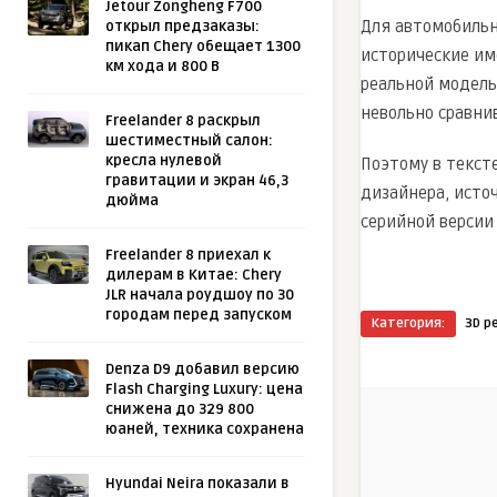
Jetour Zongheng F700
Для автомобильн
открыл предзаказы:
пикап Chery обещает 1300
исторические им
км хода и 800 В
реальной модель
невольно сравни
Freelander 8 раскрыл
шестиместный салон:
кресла нулевой
Поэтому в текст
гравитации и экран 46,3
дизайнера, исто
дюйма
серийной версии
Freelander 8 приехал к
дилерам в Китае: Chery
JLR начала роудшоу по 30
городам перед запуском
Категория:
3D р
Denza D9 добавил версию
Flash Charging Luxury: цена
снижена до 329 800
юаней, техника сохранена
Hyundai Neira показали в