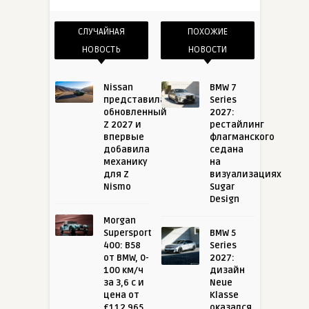
СЛУЧАЙНАЯ
ПОХОЖИЕ
НОВОСТЬ
НОВОСТИ
Nissan
BMW 7
представила
Series
обновленный
2027:
Z 2027 и
рестайлинг
впервые
флагманского
добавила
седана
механику
на
для Z
визуализациях
Nismo
Sugar
Design
Morgan
Supersport
BMW 5
400: B58
Series
от BMW, 0-
2027:
100 км/ч
дизайн
за 3,6 с и
Neue
цена от
Klasse
£112 965
оказался