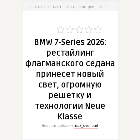
12-03-2026 14:01
5
просмотров
0
BMW 7-Series 2026:
рестайлинг
флагманского седана
принесет новый
свет, огромную
решетку и
технологии Neue
Klasse
Новость добавил
max_overload