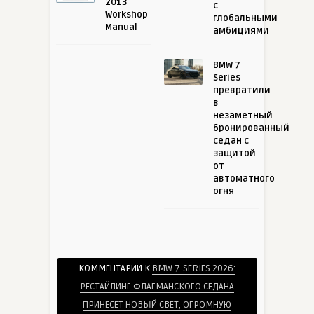
2013
с
Workshop
глобальными
Manual
амбициями
BMW 7
Series
превратили
в
незаметный
бронированный
седан с
защитой
от
автоматного
огня
КОММЕНТАРИИ К
BMW 7-SERIES 2026:
РЕСТАЙЛИНГ ФЛАГМАНСКОГО СЕДАНА
ПРИНЕСЕТ НОВЫЙ СВЕТ, ОГРОМНУЮ