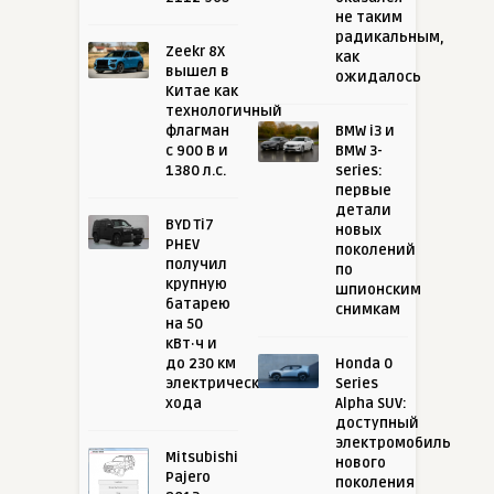
не таким
радикальным,
Zeekr 8X
как
вышел в
ожидалось
Китае как
технологичный
флагман
BMW i3 и
с 900 В и
BMW 3-
1380 л.с.
series:
первые
детали
BYD Ti7
новых
PHEV
поколений
получил
по
крупную
шпионским
батарею
снимкам
на 50
кВт·ч и
до 230 км
Honda 0
электрического
Series
хода
Alpha SUV:
доступный
электромобиль
Mitsubishi
нового
Pajero
поколения